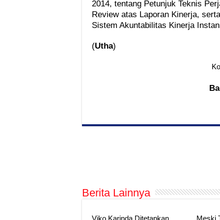
2014, tentang Petunjuk Teknis Perj
Review atas Laporan Kinerja, sert
Sistem Akuntabilitas Kinerja Inst
(
Utha
)
Ko
Ba
Berita Lainnya
Viko Karinda Ditetapkan
Meski 