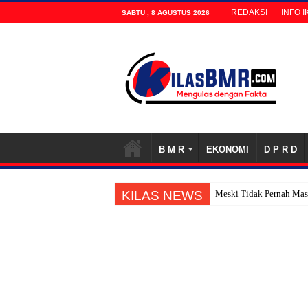
REDAKSI
INFO 
SABTU , 8 AGUSTUS 2026
B M R
EKONOMI
D P R D
KILAS NEWS
Meski Tidak Pernah Masu