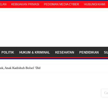
IKLAN
KEBIJAKAN PRIVASI
PEDOMAN MEDIA CYBER
HUBUNGI KAMI
POLITIK
HUKUM & KRIMINAL
KESEHATAN
PENDIDIKAN
S
k, Anak Kadishub Bolsel ‘Diduga’ Tetap Terima Gaji Hon