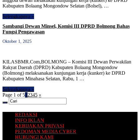
anggota dewan melakukan kunjungan kerja (kunker) ke DPRD
Kabupaten Bolaang Mongondow Selatan (Bolsel), …
Selengkapnya »
Sambangi Dewan Minsel, Komisi III DPRD Bolmong Bahas
Fungsi Pengawasan
Oktober 1, 2025
KILASBMR.Com,BOLMONG – Komisi III Dewan Perwakilan
Rakyat Daerah (DPRD) Kabupaten Bolaang Mongondow
(Bolmong) melaksanakan kunjungan kerja (kunker) ke DPRD
Kabupaten Minahasa Selatan, Rabu, 1 …
Selengkapnya »
Page 1 of 5
1
2
3
4
5
»
REDAKSI
INFO IKLAN
KEBIJAKAN PRIVASI
PEDOMAN MEDIA CYBER
HUBUNGI KAMI