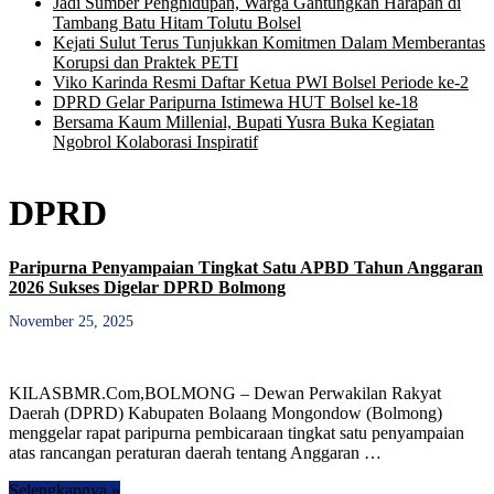
Jadi Sumber Penghidupan, Warga Gantungkan Harapan di
Tambang Batu Hitam Tolutu Bolsel
Kejati Sulut Terus Tunjukkan Komitmen Dalam Memberantas
Korupsi dan Praktek PETI
Viko Karinda Resmi Daftar Ketua PWI Bolsel Periode ke-2
DPRD Gelar Paripurna Istimewa HUT Bolsel ke-18
Bersama Kaum Millenial, Bupati Yusra Buka Kegiatan
Ngobrol Kolaborasi Inspiratif
DPRD
Paripurna Penyampaian Tingkat Satu APBD Tahun Anggaran
2026 Sukses Digelar DPRD Bolmong
November 25, 2025
KILASBMR.Com,BOLMONG – Dewan Perwakilan Rakyat
Daerah (DPRD) Kabupaten Bolaang Mongondow (Bolmong)
menggelar rapat paripurna pembicaraan tingkat satu penyampaian
atas rancangan peraturan daerah tentang Anggaran …
Selengkapnya »