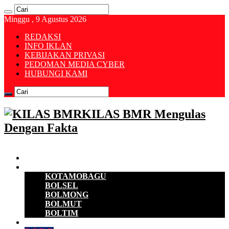
Minggu , 9 Agustus 2026
REDAKSI
INFO IKLAN
KEBIJAKAN PRIVASI
PEDOMAN MEDIA CYBER
HUBUNGI KAMI
KILAS BMR Mengulas
Dengan Fakta
Beranda
B M R
KOTAMOBAGU
BOLSEL
BOLMONG
BOLMUT
BOLTIM
EKONOMI