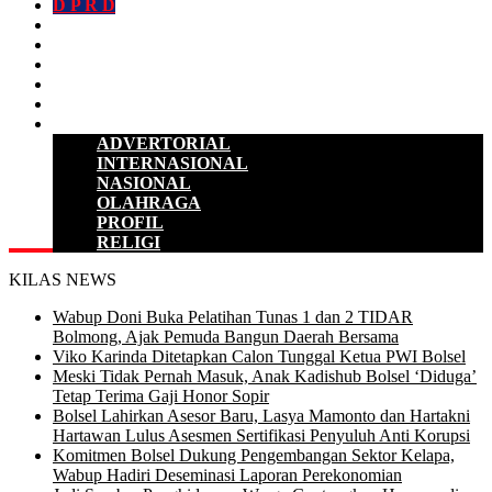
D P R D
POLITIK
HUKUM & KRIMINAL
KESEHATAN
PENDIDIKAN
SULUT
LAINNYA
ADVERTORIAL
INTERNASIONAL
NASIONAL
OLAHRAGA
PROFIL
RELIGI
KILAS NEWS
Wabup Doni Buka Pelatihan Tunas 1 dan 2 TIDAR
Bolmong, Ajak Pemuda Bangun Daerah Bersama
Viko Karinda Ditetapkan Calon Tunggal Ketua PWI Bolsel
Meski Tidak Pernah Masuk, Anak Kadishub Bolsel ‘Diduga’
Tetap Terima Gaji Honor Sopir
Bolsel Lahirkan Asesor Baru, Lasya Mamonto dan Hartakni
Hartawan Lulus Asesmen Sertifikasi Penyuluh Anti Korupsi
Komitmen Bolsel Dukung Pengembangan Sektor Kelapa,
Wabup Hadiri Deseminasi Laporan Perekonomian