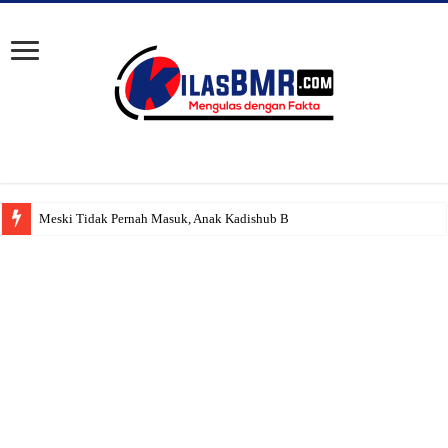
Meski Tidak Pernah Masuk, Anak Kadishub Bolsel ‘Diduga’