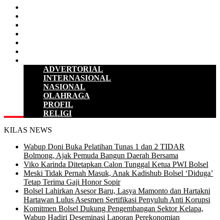
D P R D
POLITIK
HUKUM & KRIMINAL
KESEHATAN
PENDIDIKAN
SULUT
LAINNYA
ADVERTORIAL
INTERNASIONAL
NASIONAL
OLAHRAGA
PROFIL
RELIGI
KILAS NEWS
Wabup Doni Buka Pelatihan Tunas 1 dan 2 TIDAR
Bolmong, Ajak Pemuda Bangun Daerah Bersama
Viko Karinda Ditetapkan Calon Tunggal Ketua PWI Bolsel
Meski Tidak Pernah Masuk, Anak Kadishub Bolsel ‘Diduga’
Tetap Terima Gaji Honor Sopir
Bolsel Lahirkan Asesor Baru, Lasya Mamonto dan Hartakni
Hartawan Lulus Asesmen Sertifikasi Penyuluh Anti Korupsi
Komitmen Bolsel Dukung Pengembangan Sektor Kelapa,
Wabup Hadiri Deseminasi Laporan Perekonomian