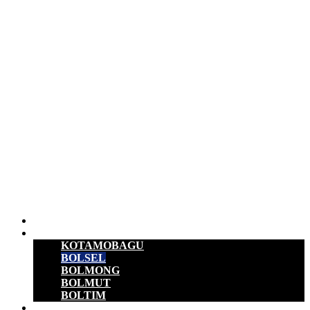
Beranda
B M R
KOTAMOBAGU
BOLSEL
BOLMONG
BOLMUT
BOLTIM
EKONOMI