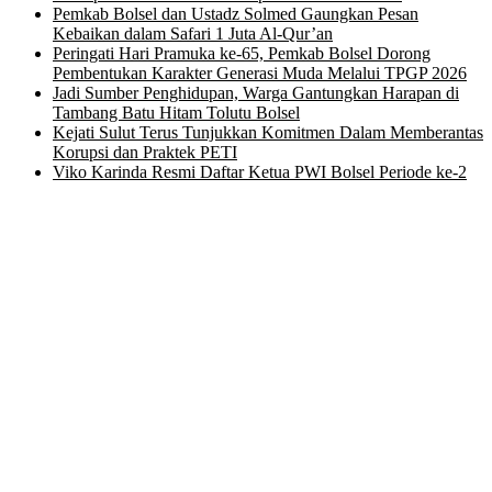
Pemkab Bolsel dan Ustadz Solmed Gaungkan Pesan
Kebaikan dalam Safari 1 Juta Al-Qur’an
Peringati Hari Pramuka ke-65, Pemkab Bolsel Dorong
Pembentukan Karakter Generasi Muda Melalui TPGP 2026
Jadi Sumber Penghidupan, Warga Gantungkan Harapan di
Tambang Batu Hitam Tolutu Bolsel
Kejati Sulut Terus Tunjukkan Komitmen Dalam Memberantas
Korupsi dan Praktek PETI
Viko Karinda Resmi Daftar Ketua PWI Bolsel Periode ke-2