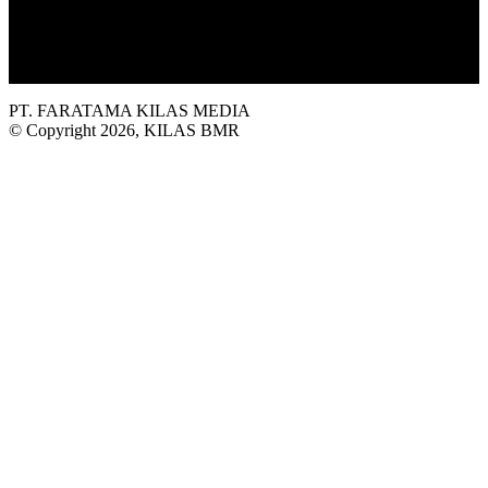
Platform situs berita yang Terbit dari Selatan, dengan sajian
informasi terkini seputar Bolaang Mongondow Raya.
PT. FARATAMA KILAS MEDIA
© Copyright 2026, KILAS BMR