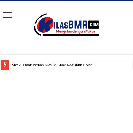
Meski Tidak Pernah Masuk, Anak Kadishub Bolsel ‘Diduga’ Tetap