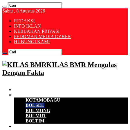
Sabtu , 8 Agustus 2026
REDAKSI
INFO IKLAN
KEBIJAKAN PRIVASI
PEDOMAN MEDIA CYBER
HUBUNGI KAMI
KILAS BMR Mengulas
Dengan Fakta
Beranda
B M R
KOTAMOBAGU
BOLSEL
BOLMONG
BOLMUT
BOLTIM
EKONOMI