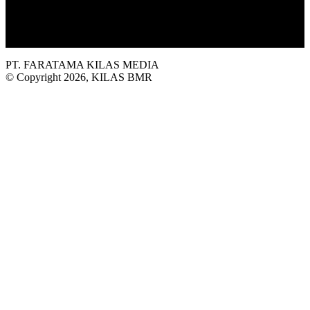
Platform situs berita yang Terbit dari Selatan, dengan sajian
informasi terkini seputar Bolaang Mongondow Raya.
PT. FARATAMA KILAS MEDIA
© Copyright 2026, KILAS BMR