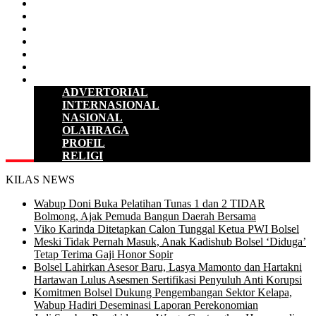
D P R D
POLITIK
HUKUM & KRIMINAL
KESEHATAN
PENDIDIKAN
SULUT
LAINNYA
ADVERTORIAL
INTERNASIONAL
NASIONAL
OLAHRAGA
PROFIL
RELIGI
KILAS NEWS
Wabup Doni Buka Pelatihan Tunas 1 dan 2 TIDAR
Bolmong, Ajak Pemuda Bangun Daerah Bersama
Viko Karinda Ditetapkan Calon Tunggal Ketua PWI Bolsel
Meski Tidak Pernah Masuk, Anak Kadishub Bolsel ‘Diduga’
Tetap Terima Gaji Honor Sopir
Bolsel Lahirkan Asesor Baru, Lasya Mamonto dan Hartakni
Hartawan Lulus Asesmen Sertifikasi Penyuluh Anti Korupsi
Komitmen Bolsel Dukung Pengembangan Sektor Kelapa,
Wabup Hadiri Deseminasi Laporan Perekonomian