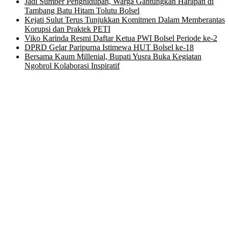
Jadi Sumber Penghidupan, Warga Gantungkan Harapan di
Tambang Batu Hitam Tolutu Bolsel
Kejati Sulut Terus Tunjukkan Komitmen Dalam Memberantas
Korupsi dan Praktek PETI
Viko Karinda Resmi Daftar Ketua PWI Bolsel Periode ke-2
DPRD Gelar Paripurna Istimewa HUT Bolsel ke-18
Bersama Kaum Millenial, Bupati Yusra Buka Kegiatan
Ngobrol Kolaborasi Inspiratif