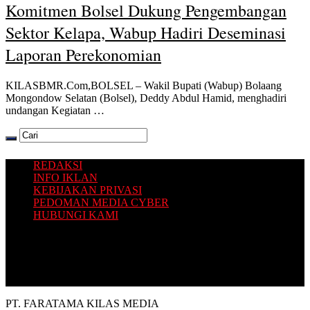
Komitmen Bolsel Dukung Pengembangan
Sektor Kelapa, Wabup Hadiri Deseminasi
Laporan Perekonomian
KILASBMR.Com,BOLSEL – Wakil Bupati (Wabup) Bolaang
Mongondow Selatan (Bolsel), Deddy Abdul Hamid, menghadiri
undangan Kegiatan …
REDAKSI
INFO IKLAN
KEBIJAKAN PRIVASI
PEDOMAN MEDIA CYBER
HUBUNGI KAMI
Platform situs berita yang Terbit dari Selatan, dengan sajian
informasi terkini seputar Bolaang Mongondow Raya.
PT. FARATAMA KILAS MEDIA