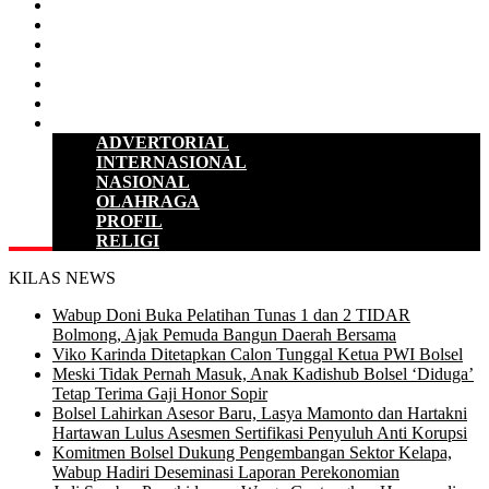
D P R D
POLITIK
HUKUM & KRIMINAL
KESEHATAN
PENDIDIKAN
SULUT
LAINNYA
ADVERTORIAL
INTERNASIONAL
NASIONAL
OLAHRAGA
PROFIL
RELIGI
KILAS NEWS
Wabup Doni Buka Pelatihan Tunas 1 dan 2 TIDAR
Bolmong, Ajak Pemuda Bangun Daerah Bersama
Viko Karinda Ditetapkan Calon Tunggal Ketua PWI Bolsel
Meski Tidak Pernah Masuk, Anak Kadishub Bolsel ‘Diduga’
Tetap Terima Gaji Honor Sopir
Bolsel Lahirkan Asesor Baru, Lasya Mamonto dan Hartakni
Hartawan Lulus Asesmen Sertifikasi Penyuluh Anti Korupsi
Komitmen Bolsel Dukung Pengembangan Sektor Kelapa,
Wabup Hadiri Deseminasi Laporan Perekonomian