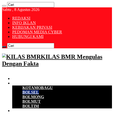
Sabtu , 8 Agustus 2026
REDAKSI
INFO IKLAN
KEBIJAKAN PRIVASI
PEDOMAN MEDIA CYBER
HUBUNGI KAMI
KILAS BMR Mengulas
Dengan Fakta
Beranda
B M R
KOTAMOBAGU
BOLSEL
BOLMONG
BOLMUT
BOLTIM
EKONOMI