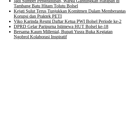
Jadi Sumber Penghidupan, Warga Gantungkan Harapan di
Tambang Batu Hitam Tolutu Bolsel
Kejati Sulut Terus Tunjukkan Komitmen Dalam Memberantas
Korupsi dan Praktek PETI
Viko Karinda Resmi Daftar Ketua PWI Bolsel Periode ke-2
DPRD Gelar Paripurna Istimewa HUT Bolsel ke-18
Bersama Kaum Millenial, Bupati Yusra Buka Kegiatan
Ngobrol Kolaborasi Inspiratif