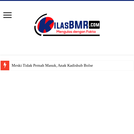
Meski Tidak Pernah Masuk, Anak Kadishub Bolsel ‘Diduga’ Tet