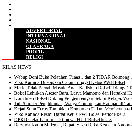
HUKUM & KRIMINAL
KESEHATAN
PENDIDIKAN
SULUT
LAINNYA
ADVERTORIAL
INTERNASIONAL
NASIONAL
OLAHRAGA
PROFIL
RELIGI
KILAS NEWS
Wabup Doni Buka Pelatihan Tunas 1 dan 2 TIDAR Bolmong,
Viko Karinda Ditetapkan Calon Tunggal Ketua PWI Bolsel
Meski Tidak Pernah Masuk, Anak Kadishub Bolsel ‘Diduga’ Te
Bolsel Lahirkan Asesor Baru, Lasya Mamonto dan Hartakni Ha
Komitmen Bolsel Dukung Pengembangan Sektor Kelapa, Wabu
Jadi Sumber Penghidupan, Warga Gantungkan Harapan di Tam
Kejati Sulut Terus Tunjukkan Komitmen Dalam Memberantas 
Viko Karinda Resmi Daftar Ketua PWI Bolsel Periode ke-2
DPRD Gelar Paripurna Istimewa HUT Bolsel ke-18
Bersama Kaum Millenial, Bupati Yusra Buka Kegiatan Ngobrol 