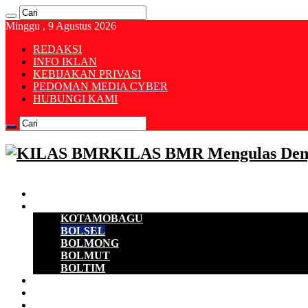
Minggu , 9 Agustus 2026
REDAKSI
INFO IKLAN
KEBIJAKAN PRIVASI
PEDOMAN MEDIA CYBER
HUBUNGI KAMI
KILAS BMR Mengulas Den
Beranda
B M R
KOTAMOBAGU
BOLSEL
BOLMONG
BOLMUT
BOLTIM
EKONOMI
D P R D
POLITIK