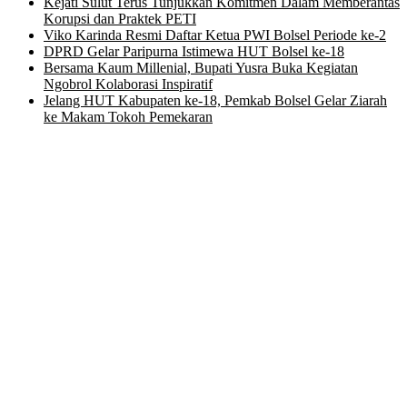
Kejati Sulut Terus Tunjukkan Komitmen Dalam Memberantas
Korupsi dan Praktek PETI
Viko Karinda Resmi Daftar Ketua PWI Bolsel Periode ke-2
DPRD Gelar Paripurna Istimewa HUT Bolsel ke-18
Bersama Kaum Millenial, Bupati Yusra Buka Kegiatan
Ngobrol Kolaborasi Inspiratif
Jelang HUT Kabupaten ke-18, Pemkab Bolsel Gelar Ziarah
ke Makam Tokoh Pemekaran