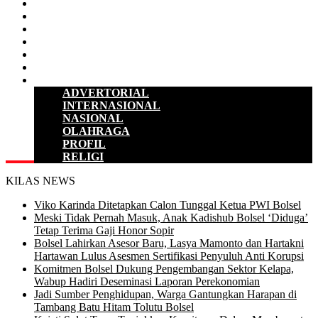
D P R D
POLITIK
HUKUM & KRIMINAL
KESEHATAN
PENDIDIKAN
SULUT
LAINNYA
ADVERTORIAL
INTERNASIONAL
NASIONAL
OLAHRAGA
PROFIL
RELIGI
KILAS NEWS
Viko Karinda Ditetapkan Calon Tunggal Ketua PWI Bolsel
Meski Tidak Pernah Masuk, Anak Kadishub Bolsel ‘Diduga’
Tetap Terima Gaji Honor Sopir
Bolsel Lahirkan Asesor Baru, Lasya Mamonto dan Hartakni
Hartawan Lulus Asesmen Sertifikasi Penyuluh Anti Korupsi
Komitmen Bolsel Dukung Pengembangan Sektor Kelapa,
Wabup Hadiri Deseminasi Laporan Perekonomian
Jadi Sumber Penghidupan, Warga Gantungkan Harapan di
Tambang Batu Hitam Tolutu Bolsel