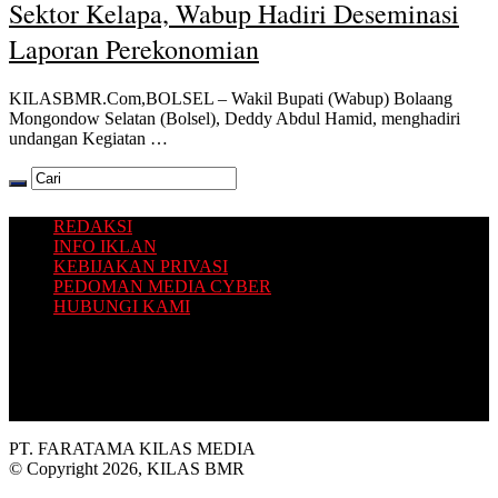
Sektor Kelapa, Wabup Hadiri Deseminasi
Laporan Perekonomian
KILASBMR.Com,BOLSEL – Wakil Bupati (Wabup) Bolaang
Mongondow Selatan (Bolsel), Deddy Abdul Hamid, menghadiri
undangan Kegiatan …
REDAKSI
INFO IKLAN
KEBIJAKAN PRIVASI
PEDOMAN MEDIA CYBER
HUBUNGI KAMI
Platform situs berita yang Terbit dari Selatan, dengan sajian
informasi terkini seputar Bolaang Mongondow Raya.
PT. FARATAMA KILAS MEDIA
© Copyright 2026, KILAS BMR