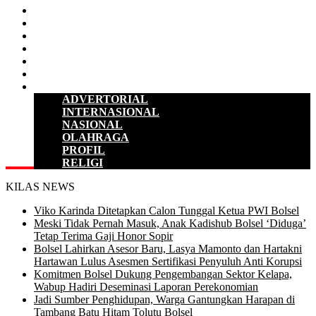
D P R D
POLITIK
HUKUM & KRIMINAL
KESEHATAN
PENDIDIKAN
SULUT
LAINNYA
ADVERTORIAL
INTERNASIONAL
NASIONAL
OLAHRAGA
PROFIL
RELIGI
KILAS NEWS
Viko Karinda Ditetapkan Calon Tunggal Ketua PWI Bolsel
Meski Tidak Pernah Masuk, Anak Kadishub Bolsel ‘Diduga’
Tetap Terima Gaji Honor Sopir
Bolsel Lahirkan Asesor Baru, Lasya Mamonto dan Hartakni
Hartawan Lulus Asesmen Sertifikasi Penyuluh Anti Korupsi
Komitmen Bolsel Dukung Pengembangan Sektor Kelapa,
Wabup Hadiri Deseminasi Laporan Perekonomian
Jadi Sumber Penghidupan, Warga Gantungkan Harapan di
Tambang Batu Hitam Tolutu Bolsel