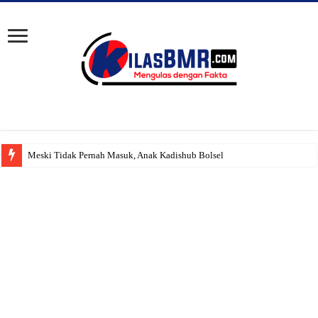
Meski Tidak Pernah Masuk, Anak Kadishub Bolsel ‘Diduga’ Teta