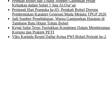
Pemkab Bolsel dan Ustadz Solmed Gaungkan Pesan
Kebaikan dalam Safari 1 Juta Al-Qur’an
Peringati Hari Pramuka ke-65, Pemkab Bolsel Dorong
Pembentukan Karakter Generasi Muda Melalui TPGP 2026
Jadi Sumber Penghidupan, Warga Gantungkan Harapan di
Tambang Batu Hitam Tolutu Bolsel
Kejati Sulut Terus Tunjukkan Komitmen Dalam Memberantas
Korupsi dan Praktek PETI
Viko Karinda Resmi Daftar Ketua PWI Bolsel Periode ke-2