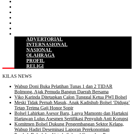
D P R D
POLITIK
HUKUM & KRIMINAL
KESEHATAN
PENDIDIKAN
SULUT
LAINNYA
ADVERTORIAL
INTERNASIONAL
NASIONAL
OLAHRAGA
PROFIL
RELIGI
KILAS NEWS
Wabup Doni Buka Pelatihan Tunas 1 dan 2 TIDAR
Bolmong, Ajak Pemuda Bangun Daerah Bersama
Viko Karinda Ditetapkan Calon Tunggal Ketua PWI Bolsel
Meski Tidak Pernah Masuk, Anak Kadishub Bolsel ‘Diduga’
Tetap Terima Gaji Honor Sopir
Bolsel Lahirkan Asesor Baru, Lasya Mamonto dan Hartakni
Hartawan Lulus Asesmen Sertifikasi Penyuluh Anti Korupsi
Komitmen Bolsel Dukung Pengembangan Sektor Kelapa,
Wabup Hadiri Deseminasi Laporan Perekonomian