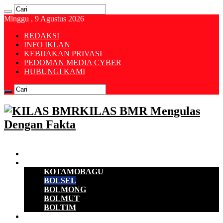
Minggu , 9 Agustus 2026
REDAKSI
INFO IKLAN
KEBIJAKAN PRIVASI
PEDOMAN MEDIA CYBER
HUBUNGI KAMI
KILAS BMR Mengulas
Dengan Fakta
Beranda
B M R
KOTAMOBAGU
BOLSEL
BOLMONG
BOLMUT
BOLTIM
EKONOMI