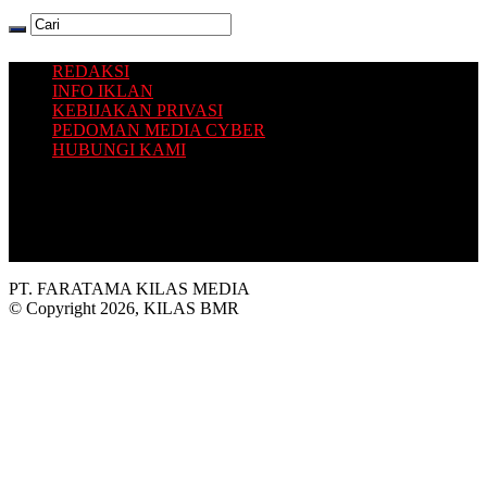
REDAKSI
INFO IKLAN
KEBIJAKAN PRIVASI
PEDOMAN MEDIA CYBER
HUBUNGI KAMI
Platform situs berita yang Terbit dari Selatan, dengan sajian
informasi terkini seputar Bolaang Mongondow Raya.
PT. FARATAMA KILAS MEDIA
© Copyright 2026, KILAS BMR