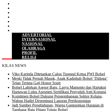
D P R D
POLITIK
HUKUM & KRIMINAL
KESEHATAN
PENDIDIKAN
SULUT
LAINNYA
ADVERTORIAL
INTERNASIONAL
NASIONAL
OLAHRAGA
PROFIL
RELIGI
KILAS NEWS
Viko Karinda Ditetapkan Calon Tunggal Ketua PWI Bolsel
Meski Tidak Pernah Masuk, Anak Kadishub Bolsel ‘Diduga’
Tetap Terima Gaji Honor Sopir
Bolsel Lahirkan Asesor Baru, Lasya Mamonto dan Hartakni
Hartawan Lulus Asesmen Sertifikasi Penyuluh Anti Korupsi
Komitmen Bolsel Dukung Pengembangan Sektor Kelapa,
Wabup Hadiri Deseminasi Laporan Perekonomian
Jadi Sumber Penghidupan, Warga Gantungkan Harapan di
Tambang Batu Hitam Tolutu Bolsel