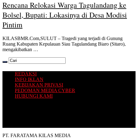
Rencana Relokasi Warga Tagulandang ke
Bolsel, Bupati: Lokasinya di Desa Modisi
Pintim
KILASBMR.Com,SULUT – Tragedi yang terjadi di Gunung
Ruang Kabupaten Kepulauan Siau Tagulandang Biaro (Sitaro),
mengakibatkan …
REDAKSI
INFO IKLAN
KEBIJAKAN PRIVASI
PEDOMAN MEDIA CYBER
HUBUNGI KAMI
Platform situs berita yang Terbit dari Selatan, dengan sajian
informasi terkini seputar Bolaang Mongondow Raya.
PT. FARATAMA KILAS MEDIA