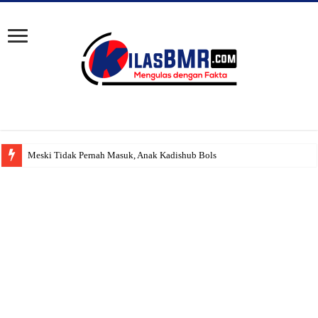
Meski Tidak Pernah Masuk, Anak Kadishub Bolsel ‘Diduga’ Teta