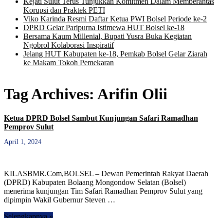
Kejati Sulut Terus Tunjukkan Komitmen Dalam Memberantas
Korupsi dan Praktek PETI
Viko Karinda Resmi Daftar Ketua PWI Bolsel Periode ke-2
DPRD Gelar Paripurna Istimewa HUT Bolsel ke-18
Bersama Kaum Millenial, Bupati Yusra Buka Kegiatan
Ngobrol Kolaborasi Inspiratif
Jelang HUT Kabupaten ke-18, Pemkab Bolsel Gelar Ziarah
ke Makam Tokoh Pemekaran
Tag Archives:
Arifin Olii
Ketua DPRD Bolsel Sambut Kunjungan Safari Ramadhan
Pemprov Sulut
April 1, 2024
KILASBMR.Com,BOLSEL – Dewan Pemerintah Rakyat Daerah
(DPRD) Kabupaten Bolaang Mongondow Selatan (Bolsel)
menerima kunjungan Tim Safari Ramadhan Pemprov Sulut yang
dipimpin Wakil Gubernur Steven …
Selengkapnya »