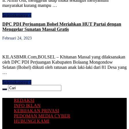
Ir. Arifin Olii, menggelar tatap muka sekaligus menyantuni
masyarakat kurang mampu …
Selengkapnya »
DPC PDI Perjuangan Bolsel Meriahkan HUT Partai dengan
Menggelar Sunatan Massal Gratis
Februari 24, 2023
KILASBMR.Com,BOLSEL – Khitanan Massal yang dilaksanakan
oleh DPC PDI Perjuangan Kabupaten Bolaang Mongondow
Selatan (Bolsel) diikuti oleh ratusan anak laki-laki dari 81 Desa yang
…
Selengkapnya »
REDAKSI
INFO IKLAN
KEBIJAKAN PRIVASI
PEDOMAN MEDIA CYBER
HUBUNGI KAMI