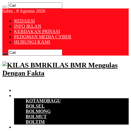
Sabtu , 8 Agustus 2026
REDAKSI
INFO IKLAN
KEBIJAKAN PRIVASI
PEDOMAN MEDIA CYBER
HUBUNGI KAMI
KILAS BMR Mengulas
Dengan Fakta
Beranda
B M R
KOTAMOBAGU
BOLSEL
BOLMONG
BOLMUT
BOLTIM
EKONOMI