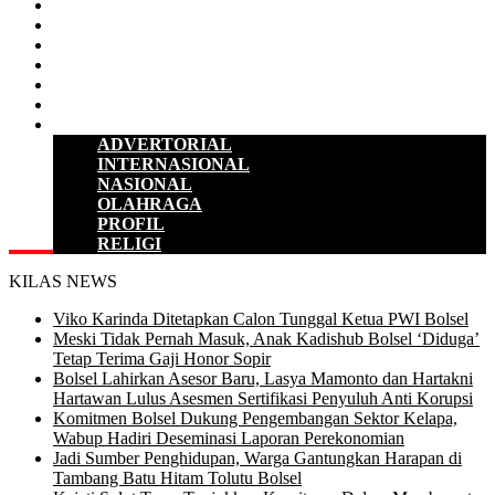
D P R D
POLITIK
HUKUM & KRIMINAL
KESEHATAN
PENDIDIKAN
SULUT
LAINNYA
ADVERTORIAL
INTERNASIONAL
NASIONAL
OLAHRAGA
PROFIL
RELIGI
KILAS NEWS
Viko Karinda Ditetapkan Calon Tunggal Ketua PWI Bolsel
Meski Tidak Pernah Masuk, Anak Kadishub Bolsel ‘Diduga’
Tetap Terima Gaji Honor Sopir
Bolsel Lahirkan Asesor Baru, Lasya Mamonto dan Hartakni
Hartawan Lulus Asesmen Sertifikasi Penyuluh Anti Korupsi
Komitmen Bolsel Dukung Pengembangan Sektor Kelapa,
Wabup Hadiri Deseminasi Laporan Perekonomian
Jadi Sumber Penghidupan, Warga Gantungkan Harapan di
Tambang Batu Hitam Tolutu Bolsel