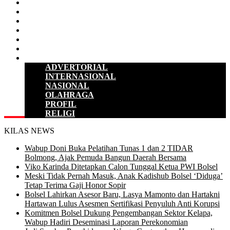
D P R D
POLITIK
HUKUM & KRIMINAL
KESEHATAN
PENDIDIKAN
SULUT
LAINNYA
ADVERTORIAL
INTERNASIONAL
NASIONAL
OLAHRAGA
PROFIL
RELIGI
KILAS NEWS
Wabup Doni Buka Pelatihan Tunas 1 dan 2 TIDAR
Bolmong, Ajak Pemuda Bangun Daerah Bersama
Viko Karinda Ditetapkan Calon Tunggal Ketua PWI Bolsel
Meski Tidak Pernah Masuk, Anak Kadishub Bolsel ‘Diduga’
Tetap Terima Gaji Honor Sopir
Bolsel Lahirkan Asesor Baru, Lasya Mamonto dan Hartakni
Hartawan Lulus Asesmen Sertifikasi Penyuluh Anti Korupsi
Komitmen Bolsel Dukung Pengembangan Sektor Kelapa,
Wabup Hadiri Deseminasi Laporan Perekonomian