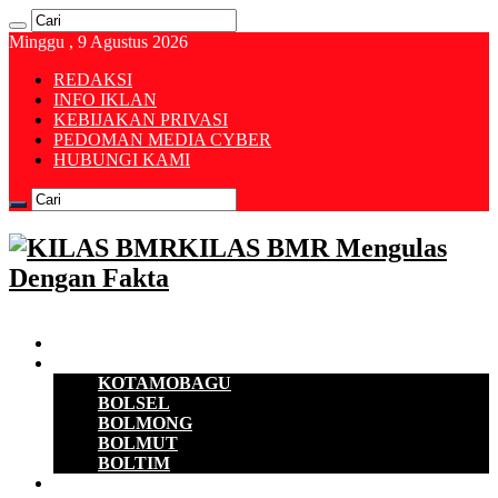
Minggu , 9 Agustus 2026
REDAKSI
INFO IKLAN
KEBIJAKAN PRIVASI
PEDOMAN MEDIA CYBER
HUBUNGI KAMI
KILAS BMR Mengulas
Dengan Fakta
Beranda
B M R
KOTAMOBAGU
BOLSEL
BOLMONG
BOLMUT
BOLTIM
EKONOMI