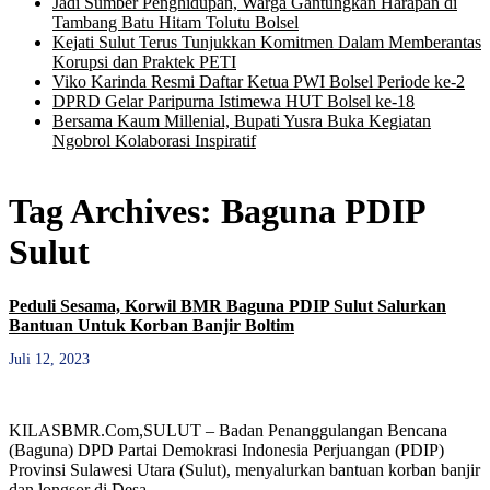
Jadi Sumber Penghidupan, Warga Gantungkan Harapan di
Tambang Batu Hitam Tolutu Bolsel
Kejati Sulut Terus Tunjukkan Komitmen Dalam Memberantas
Korupsi dan Praktek PETI
Viko Karinda Resmi Daftar Ketua PWI Bolsel Periode ke-2
DPRD Gelar Paripurna Istimewa HUT Bolsel ke-18
Bersama Kaum Millenial, Bupati Yusra Buka Kegiatan
Ngobrol Kolaborasi Inspiratif
Tag Archives:
Baguna PDIP
Sulut
Peduli Sesama, Korwil BMR Baguna PDIP Sulut Salurkan
Bantuan Untuk Korban Banjir Boltim
Juli 12, 2023
KILASBMR.Com,SULUT – Badan Penanggulangan Bencana
(Baguna) DPD Partai Demokrasi Indonesia Perjuangan (PDIP)
Provinsi Sulawesi Utara (Sulut), menyalurkan bantuan korban banjir
dan longsor di Desa …