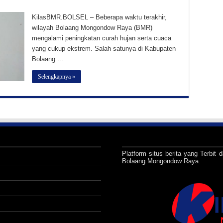
KilasBMR.BOLSEL – Beberapa waktu terakhir,
wilayah Bolaang Mongondow Raya (BMR)
mengalami peningkatan curah hujan serta cuaca
yang cukup ekstrem. Salah satunya di Kabupaten
Bolaang …
Selengkapnya »
Platform situs berita yang Terbit d
Bolaang Mongondow Raya.