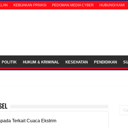
IKLAN
KEBIJAKAN PRIVASI
PEDOMAN MEDIA CYBER
HUBUNGI KAMI
POLITIK
HUKUM & KRIMINAL
KESEHATAN
PENDIDIKAN
S
u
sel
ada Terkait Cuaca Ekstrim