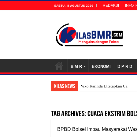
REDAKSI
INFO 
SABTU , 8 AGUSTUS 2026
B M R
EKONOMI
D P R D
KILAS NEWS
Viko Karinda Ditetapkan Calon T
Tag Archives:
Cuaca Ekstrim Bol
BPBD Bolsel Imbau Masyarakat Wasp