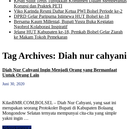
Kejati Sulut Terus Tunjukkan Komitmen Dalam Memberantas
Korupsi dan Praktek PETI
Viko Karinda Resmi Daftar Ketua PWI Bolsel Periode ke-2
DPRD Gelar Paripurna Istimewa HUT Bolsel ke-18
Bersama Kaum Millenial, Bupati Yusra Buka Kegiatan
Ngobrol Kolaborasi Inspiratif
Jelang HUT Kabupaten ke-18, Pemkab Bolsel Gelar Ziarah
ke Makam Tokoh Pemekaran
Tag Archives:
Diah nur cahyani
Diah Nur Cahyani Ingin Menjadi Orang yang Bermanfaat
Untuk Orang Lain
Juni 30, 2020
KilasBMR.COM,BOLSEL – Diah Nur Cahyani, yang saat ini
merupakan seorang Protokoler Bupati di Kabupaten Bolaang
Mongondow Selatan ternyata mempunyai cita-cita yang simple
yakni ingin …
Selengkapnya »