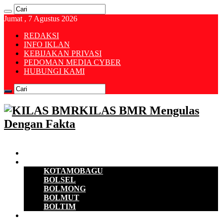
Jumat , 7 Agustus 2026
REDAKSI
INFO IKLAN
KEBIJAKAN PRIVASI
PEDOMAN MEDIA CYBER
HUBUNGI KAMI
KILAS BMR Mengulas
Dengan Fakta
Beranda
B M R
KOTAMOBAGU
BOLSEL
BOLMONG
BOLMUT
BOLTIM
EKONOMI