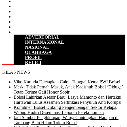
D P R D
POLITIK
HUKUM & KRIMINAL
KESEHATAN
PENDIDIKAN
SULUT
LAINNYA
ADVERTORIAL
INTERNASIONAL
NASIONAL
OLAHRAGA
PROFIL
RELIGI
KILAS NEWS
Viko Karinda Ditetapkan Calon Tunggal Ketua PWI Bolsel
Meski Tidak Pernah Masuk, Anak Kadishub Bolsel ‘Diduga’
Tetap Terima Gaji Honor Sopir
Bolsel Lahirkan Asesor Baru, Lasya Mamonto dan Hartakni
Hartawan Lulus Asesmen Sertifikasi Penyuluh Anti Korupsi
Komitmen Bolsel Dukung Pengembangan Sektor Kelapa,
Wabup Hadiri Deseminasi Laporan Perekonomian
Jadi Sumber Penghidupan, Warga Gantungkan Harapan di
Tambang Batu Hitam Tolutu Bolsel