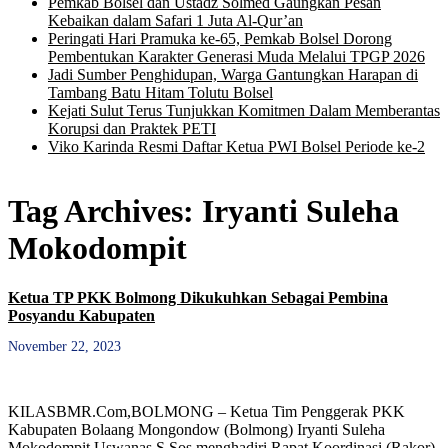
Pemkab Bolsel dan Ustadz Solmed Gaungkan Pesan
Kebaikan dalam Safari 1 Juta Al-Qur’an
Peringati Hari Pramuka ke-65, Pemkab Bolsel Dorong
Pembentukan Karakter Generasi Muda Melalui TPGP 2026
Jadi Sumber Penghidupan, Warga Gantungkan Harapan di
Tambang Batu Hitam Tolutu Bolsel
Kejati Sulut Terus Tunjukkan Komitmen Dalam Memberantas
Korupsi dan Praktek PETI
Viko Karinda Resmi Daftar Ketua PWI Bolsel Periode ke-2
Tag Archives:
Iryanti Suleha
Mokodompit
Ketua TP PKK Bolmong Dikukuhkan Sebagai Pembina
Posyandu Kabupaten
November 22, 2023
KILASBMR.Com,BOLMONG – Ketua Tim Penggerak PKK
Kabupaten Bolaang Mongondow (Bolmong) Iryanti Suleha
Mokodompit Uswanas S.Sos menghadiri Rapat Koordinasi (Rakor)