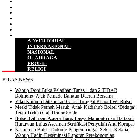
D P R D
POLITIK
HUKUM & KRIMINAL
KESEHATAN
PENDIDIKAN
SULUT
LAINNYA
ADVERTORIAL
INTERNASIONAL
NASIONAL
OLAHRAGA
PROFIL
RELIGI
KILAS NEWS
Wabup Doni Buka Pelatihan Tunas 1 dan 2 TIDAR
Bolmong, Ajak Pemuda Bangun Daerah Bersama
Viko Karinda Ditetapkan Calon Tunggal Ketua PWI Bolsel
Meski Tidak Pernah Masuk, Anak Kadishub Bolsel ‘Diduga’
Tetap Terima Gaji Honor Sopir
Bolsel Lahirkan Asesor Baru, Lasya Mamonto dan Hartakni
Hartawan Lulus Asesmen Sertifikasi Penyuluh Anti Korupsi
Komitmen Bolsel Dukung Pengembangan Sektor Kelapa,
Wabup Hadiri Deseminasi Laporan Perekonomian