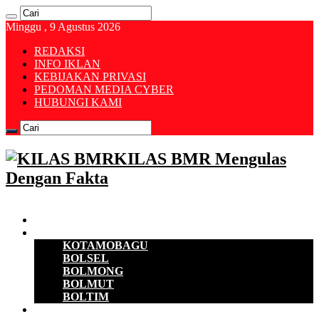
Minggu , 9 Agustus 2026
REDAKSI
INFO IKLAN
KEBIJAKAN PRIVASI
PEDOMAN MEDIA CYBER
HUBUNGI KAMI
KILAS BMR Mengulas
Dengan Fakta
Beranda
B M R
KOTAMOBAGU
BOLSEL
BOLMONG
BOLMUT
BOLTIM
EKONOMI