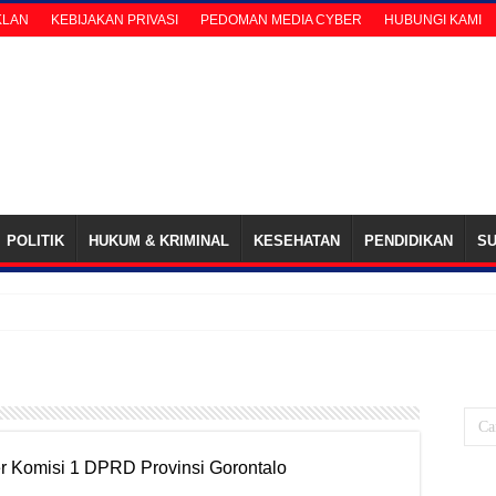
KLAN
KEBIJAKAN PRIVASI
PEDOMAN MEDIA CYBER
HUBUNGI KAMI
POLITIK
HUKUM & KRIMINAL
KESEHATAN
PENDIDIKAN
S
 Kad
r Komisi 1 DPRD Provinsi Gorontalo