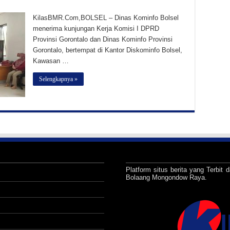
KilasBMR.Com,BOLSEL – Dinas Kominfo Bolsel
menerima kunjungan Kerja Komisi I DPRD
Provinsi Gorontalo dan Dinas Kominfo Provinsi
Gorontalo, bertempat di Kantor Diskominfo Bolsel,
Kawasan …
Selengkapnya »
Platform situs berita yang Terbit d
Bolaang Mongondow Raya.