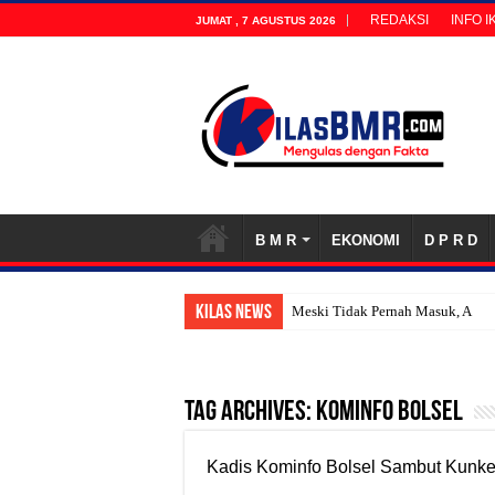
REDAKSI
INFO I
JUMAT , 7 AGUSTUS 2026
B M R
EKONOMI
D P R D
KILAS NEWS
Meski Tidak Pernah Masuk, Anak
Tag Archives:
Kominfo Bolsel
Kadis Kominfo Bolsel Sambut Kunke