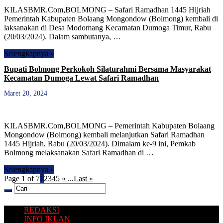
KILASBMR.Com,BOLMONG – Safari Ramadhan 1445 Hijriah
Pemerintah Kabupaten Bolaang Mongondow (Bolmong) kembali di
laksanakan di Desa Modomang Kecamatan Dumoga Timur, Rabu
(20/03/2024). Dalam sambutanya, …
Selengkapnya »
Bupati Bolmong Perkokoh Silaturahmi Bersama Masyarakat
Kecamatan Dumoga Lewat Safari Ramadhan
Maret 20, 2024
KILASBMR.Com,BOLMONG – Pemerintah Kabupaten Bolaang
Mongondow (Bolmong) kembali melanjutkan Safari Ramadhan
1445 Hijriah, Rabu (20/03/2024). Dimalam ke-9 ini, Pemkab
Bolmong melaksanakan Safari Ramadhan di …
Selengkapnya »
Page 1 of 7
1
2
3
4
5
»
...
Last »
REDAKSI
INFO IKLAN