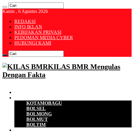
Kamis , 6 Agustus 2026
REDAKSI
INFO IKLAN
KEBIJAKAN PRIVASI
PEDOMAN MEDIA CYBER
HUBUNGI KAMI
KILAS BMR Mengulas
Dengan Fakta
Beranda
B M R
KOTAMOBAGU
BOLSEL
BOLMONG
BOLMUT
BOLTIM
EKONOMI