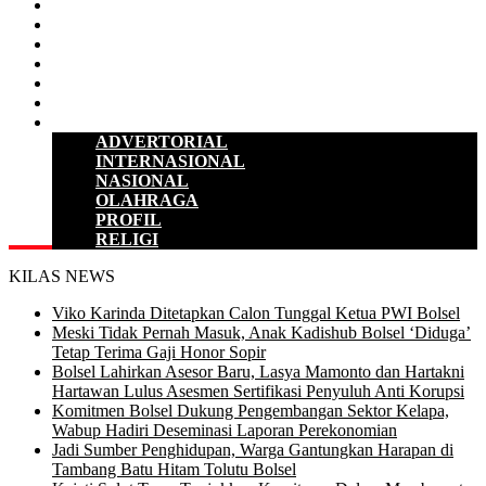
D P R D
POLITIK
HUKUM & KRIMINAL
KESEHATAN
PENDIDIKAN
SULUT
LAINNYA
ADVERTORIAL
INTERNASIONAL
NASIONAL
OLAHRAGA
PROFIL
RELIGI
KILAS NEWS
Viko Karinda Ditetapkan Calon Tunggal Ketua PWI Bolsel
Meski Tidak Pernah Masuk, Anak Kadishub Bolsel ‘Diduga’
Tetap Terima Gaji Honor Sopir
Bolsel Lahirkan Asesor Baru, Lasya Mamonto dan Hartakni
Hartawan Lulus Asesmen Sertifikasi Penyuluh Anti Korupsi
Komitmen Bolsel Dukung Pengembangan Sektor Kelapa,
Wabup Hadiri Deseminasi Laporan Perekonomian
Jadi Sumber Penghidupan, Warga Gantungkan Harapan di
Tambang Batu Hitam Tolutu Bolsel