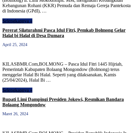
(Bolmong) Ir. Limi Mokodompit. MM, menghadiri Kebangkitan
Kebangunan Rohani (KKR) Pemuda dan Remaja Gereja Pantekosta
di Indonesia (GPdI), …
Selengkapnya »
Pererat Silaturahmi Pasca Idul Fitri, Pemkab Bolmong Gelar
Halal bi Halal di Desa Dumara
April 25, 2024
KILASBMR.Com,BOLMONG – Pasca Idul Fitri 1445 Hijriah,
Pemerintah Kabupaten Bolaang Mongondow (Bolmong) terus
menggelar Halal Bi Halal. Seperti yang dilaksanakan, Kamis
(25/04/2024), Halal Bi …
Selengkapnya »
Bupati Limi Dampingi Presiden Jokowi, Resmikan Bandara
Bolaang Mongondow
Maret 26, 2024