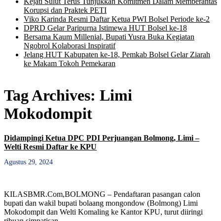
Kejati Sulut Terus Tunjukkan Komitmen Dalam Memberantas
Korupsi dan Praktek PETI
Viko Karinda Resmi Daftar Ketua PWI Bolsel Periode ke-2
DPRD Gelar Paripurna Istimewa HUT Bolsel ke-18
Bersama Kaum Millenial, Bupati Yusra Buka Kegiatan
Ngobrol Kolaborasi Inspiratif
Jelang HUT Kabupaten ke-18, Pemkab Bolsel Gelar Ziarah
ke Makam Tokoh Pemekaran
Tag Archives:
Limi
Mokodompit
Didampingi Ketua DPC PDI Perjuangan Bolmong, Limi –
Welti Resmi Daftar ke KPU
Agustus 29, 2024
KILASBMR.Com,BOLMONG – Pendaftaran pasangan calon
bupati dan wakil bupati bolaang mongondow (Bolmong) Limi
Mokodompit dan Welti Komaling ke Kantor KPU, turut diiringi
ribuan simpatisan, …