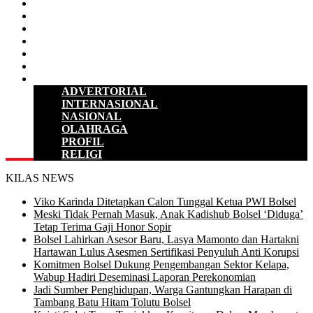
D P R D
POLITIK
HUKUM & KRIMINAL
KESEHATAN
PENDIDIKAN
SULUT
LAINNYA
ADVERTORIAL
INTERNASIONAL
NASIONAL
OLAHRAGA
PROFIL
RELIGI
KILAS NEWS
Viko Karinda Ditetapkan Calon Tunggal Ketua PWI Bolsel
Meski Tidak Pernah Masuk, Anak Kadishub Bolsel ‘Diduga’
Tetap Terima Gaji Honor Sopir
Bolsel Lahirkan Asesor Baru, Lasya Mamonto dan Hartakni
Hartawan Lulus Asesmen Sertifikasi Penyuluh Anti Korupsi
Komitmen Bolsel Dukung Pengembangan Sektor Kelapa,
Wabup Hadiri Deseminasi Laporan Perekonomian
Jadi Sumber Penghidupan, Warga Gantungkan Harapan di
Tambang Batu Hitam Tolutu Bolsel