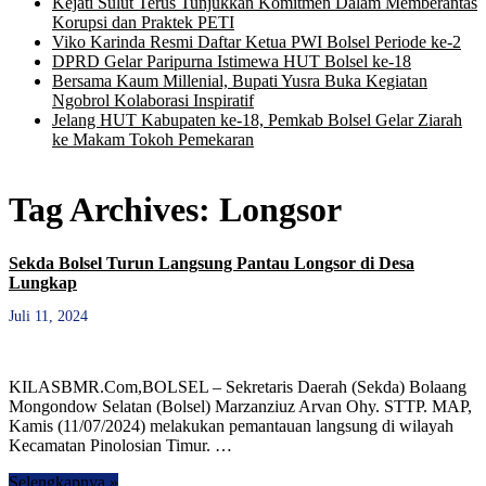
Kejati Sulut Terus Tunjukkan Komitmen Dalam Memberantas
Korupsi dan Praktek PETI
Viko Karinda Resmi Daftar Ketua PWI Bolsel Periode ke-2
DPRD Gelar Paripurna Istimewa HUT Bolsel ke-18
Bersama Kaum Millenial, Bupati Yusra Buka Kegiatan
Ngobrol Kolaborasi Inspiratif
Jelang HUT Kabupaten ke-18, Pemkab Bolsel Gelar Ziarah
ke Makam Tokoh Pemekaran
Tag Archives:
Longsor
Sekda Bolsel Turun Langsung Pantau Longsor di Desa
Lungkap
Juli 11, 2024
KILASBMR.Com,BOLSEL – Sekretaris Daerah (Sekda) Bolaang
Mongondow Selatan (Bolsel) Marzanziuz Arvan Ohy. STTP. MAP,
Kamis (11/07/2024) melakukan pemantauan langsung di wilayah
Kecamatan Pinolosian Timur. …
Selengkapnya »