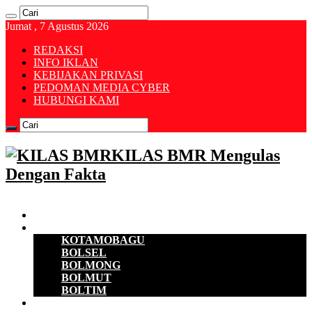
Jumat , 7 Agustus 2026
REDAKSI
INFO IKLAN
KEBIJAKAN PRIVASI
PEDOMAN MEDIA CYBER
HUBUNGI KAMI
KILAS BMR Mengulas
Dengan Fakta
Beranda
B M R
KOTAMOBAGU
BOLSEL
BOLMONG
BOLMUT
BOLTIM
EKONOMI