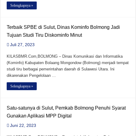
Selengkapnya »
Viko Karinda Resmi Daftar Ketua PWI Bolsel Periode ke-2
Terbaik SPBE di Sulut, Dinas Kominfo Bolmong Jadi
Tujuan Studi Tiru Diskominfo Minut
Juli 27, 2023
KILASBMR.Com,BOLMONG – Dinas Komunikasi dan Informatika
(Kominfo) Kabupaten Bolaang Mongondow (Bolmong) menjadi tempat
studi tiru berbagai pemerintahan daerah di Sulawesi Utara. Ini
dikarenakan Pengelolaan …
Selengkapnya »
Satu-satunya di Sulut, Pemkab Bolmong Penuhi Syarat
Gunakan Aplikasi MPP Digital
Juni 22, 2023