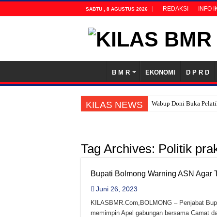
REDAKSI
INFO 
SABTU , 8 AGUSTUS 2026
B M R
EKONOMI
D P R D
KILAS NEWS
Wabup Doni Buka Pelat
Viko Karinda Ditetapka
Meski Tidak Pernah Masu
Tag Archives:
Politik pra
Bolsel Lahirkan Asesor 
Komitmen Bolsel Dukung
Bupati Bolmong Warning ASN Agar Tid
Jadi Sumber Penghidupa
Juni 26, 2023
Kejati Sulut Terus Tun
KILASBMR.Com,BOLMONG – Penjabat Bupati
Viko Karinda Resmi Daft
memimpin Apel gabungan bersama Camat da