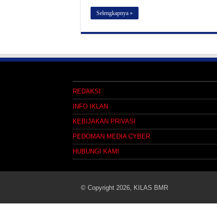
DPRD Gelar Paripurna I
Selengkapnya »
Bersama Kaum Millenial,
REDAKSI
INFO IKLAN
KEBIJAKAN PRIVASI
PEDOMAN MEDIA CYBER
HUBUNGI KAMI
© Copyright 2026, KILAS BMR