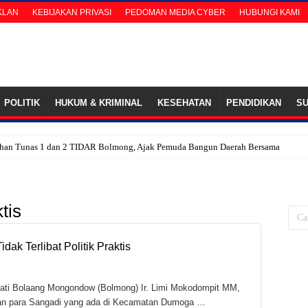
IKLAN
KEBIJAKAN PRIVASI
PEDOMAN MEDIA CYBER
HUBUNGI KAMI
POLITIK
HUKUM & KRIMINAL
KESEHATAN
PENDIDIKAN
S
ihan Tunas 1 dan 2 TIDAR Bolmong, Ajak Pemuda Bangun Daerah Bersama
n Calon Tunggal Ketua PWI Bolsel
k, Anak Kadishub Bolsel ‘Diduga’ Tetap Terima Gaji Honor Sopir
ktis
Baru, Lasya Mamonto dan Hartakni Hartawan Lulus Asesmen Sertifikasi Penyuluh A
 Pengembangan Sektor Kelapa, Wabup Hadiri Deseminasi Laporan Perekonomian
ak Terlibat Politik Praktis
n, Warga Gantungkan Harapan di Tambang Batu Hitam Tolutu Bolsel
jukkan Komitmen Dalam Memberantas Korupsi dan Praktek PETI
 Bolaang Mongondow (Bolmong) Ir. Limi Mokodompit MM,
ar Ketua PWI Bolsel Periode ke-2
n para Sangadi yang ada di Kecamatan Dumoga …