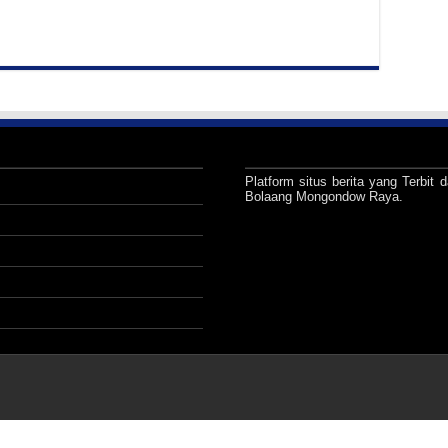
stimewa HUT Bolsel ke-18
 Bupati Yusra Buka Kegiatan Ngobrol Kolaborasi Inspiratif
Platform situs berita yang Terbit d
Bolaang Mongondow Raya.