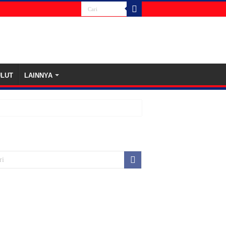
ULUT
LAINNYA
nti Korupsi