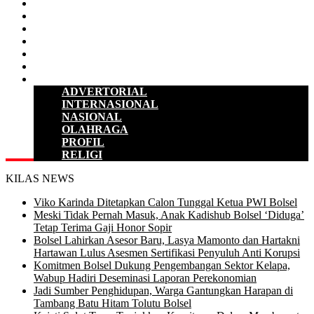
D P R D
POLITIK
HUKUM & KRIMINAL
KESEHATAN
PENDIDIKAN
SULUT
LAINNYA
ADVERTORIAL
INTERNASIONAL
NASIONAL
OLAHRAGA
PROFIL
RELIGI
KILAS NEWS
Viko Karinda Ditetapkan Calon Tunggal Ketua PWI Bolsel
Meski Tidak Pernah Masuk, Anak Kadishub Bolsel ‘Diduga’
Tetap Terima Gaji Honor Sopir
Bolsel Lahirkan Asesor Baru, Lasya Mamonto dan Hartakni
Hartawan Lulus Asesmen Sertifikasi Penyuluh Anti Korupsi
Komitmen Bolsel Dukung Pengembangan Sektor Kelapa,
Wabup Hadiri Deseminasi Laporan Perekonomian
Jadi Sumber Penghidupan, Warga Gantungkan Harapan di
Tambang Batu Hitam Tolutu Bolsel