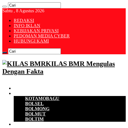
Sabtu , 8 Agustus 2026
REDAKSI
INFO IKLAN
KEBIJAKAN PRIVASI
PEDOMAN MEDIA CYBER
HUBUNGI KAMI
KILAS BMR Mengulas
Dengan Fakta
Beranda
B M R
KOTAMOBAGU
BOLSEL
BOLMONG
BOLMUT
BOLTIM
EKONOMI