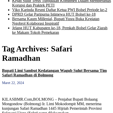
Kejati Sulut Terus Tunjukkan Komitmen Dalam Memberantas
Korupsi dan Praktek PETI
Viko Karinda Resmi Daftar Ketua PWI Bolsel Periode ke-2
DPRD Gelar Paripurna Istimewa HUT Bolsel ke-18
Bersama Kaum Millenial, Bupati Yusra Buka Kegiatan
Ngobrol Kolaborasi Inspiratif
Jelang HUT Kabupaten ke-18, Pemkab Bolsel Gelar Ziarah
ke Makam Tokoh Pemekaran
Tag Archives:
Safari
Ramadhan
Bupati Limi Sambut Kedatangan Wagub Sulut Bersama Tim
Safari Ramadhan di Bolmong
Maret 22, 2024
KILASBMR.Com,BOLMONG – Penjabat Bupati Bolaang
Mongondow (Bolmong) Ir. Limi Mokodompit MM, menerima
kunjungan Safari Ramadhan 1445 Hijriah Pemerintah Provinsi
Sulawesi Utara (Sulut) yang dilaksanakan …