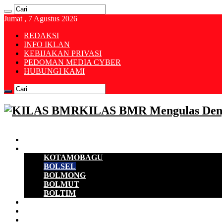
Jumat , 7 Agustus 2026
REDAKSI
INFO IKLAN
KEBIJAKAN PRIVASI
PEDOMAN MEDIA CYBER
HUBUNGI KAMI
KILAS BMR Mengulas Den
Beranda
B M R
KOTAMOBAGU
BOLSEL
BOLMONG
BOLMUT
BOLTIM
EKONOMI
D P R D
POLITIK