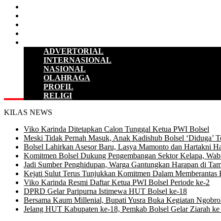
HUKUM & KRIMINAL
KESEHATAN
PENDIDIKAN
SULUT
LAINNYA
ADVERTORIAL
INTERNASIONAL
NASIONAL
OLAHRAGA
PROFIL
RELIGI
KILAS NEWS
Viko Karinda Ditetapkan Calon Tunggal Ketua PWI Bolsel
Meski Tidak Pernah Masuk, Anak Kadishub Bolsel ‘Diduga’ Te
Bolsel Lahirkan Asesor Baru, Lasya Mamonto dan Hartakni Ha
Komitmen Bolsel Dukung Pengembangan Sektor Kelapa, Wabu
Jadi Sumber Penghidupan, Warga Gantungkan Harapan di Tam
Kejati Sulut Terus Tunjukkan Komitmen Dalam Memberantas 
Viko Karinda Resmi Daftar Ketua PWI Bolsel Periode ke-2
DPRD Gelar Paripurna Istimewa HUT Bolsel ke-18
Bersama Kaum Millenial, Bupati Yusra Buka Kegiatan Ngobrol 
Jelang HUT Kabupaten ke-18, Pemkab Bolsel Gelar Ziarah 