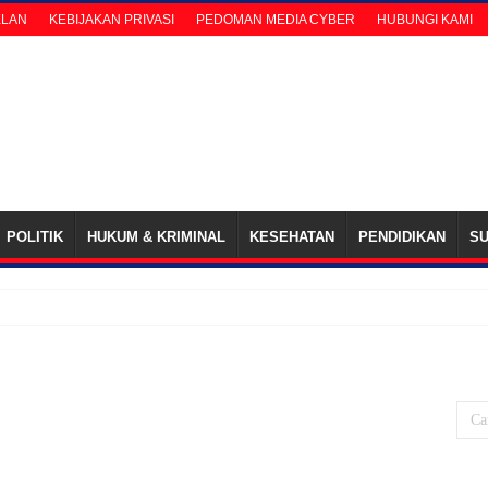
KLAN
KEBIJAKAN PRIVASI
PEDOMAN MEDIA CYBER
HUBUNGI KAMI
POLITIK
HUKUM & KRIMINAL
KESEHATAN
PENDIDIKAN
S
Kadishub Bolsel ‘Di