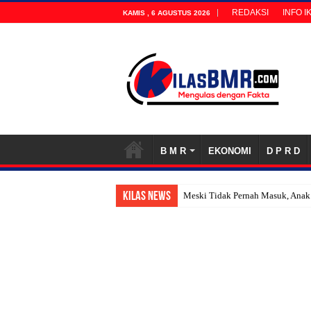
REDAKSI
INFO I
KAMIS , 6 AGUSTUS 2026
B M R
EKONOMI
D P R D
KILAS NEWS
Meski Tidak Pernah Masuk, Anak 