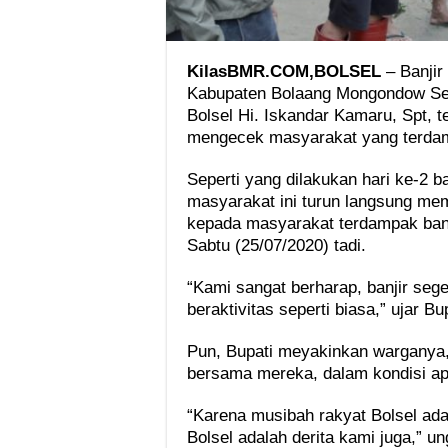
KilasBMR.COM,BOLSEL
– Banjir
Kabupaten Bolaang Mongondow Sela
Bolsel Hi. Iskandar Kamaru, Spt, te
mengecek masyarakat yang terdam
Seperti yang dilakukan hari ke-2 b
masyarakat ini turun langsung me
kepada masyarakat terdampak banj
Sabtu (25/07/2020) tadi.
“Kami sangat berharap, banjir seg
beraktivitas seperti biasa,” ujar Bup
Pun, Bupati meyakinkan warganya
bersama mereka, dalam kondisi a
“Karena musibah rakyat Bolsel ada
Bolsel adalah derita kami juga,” u