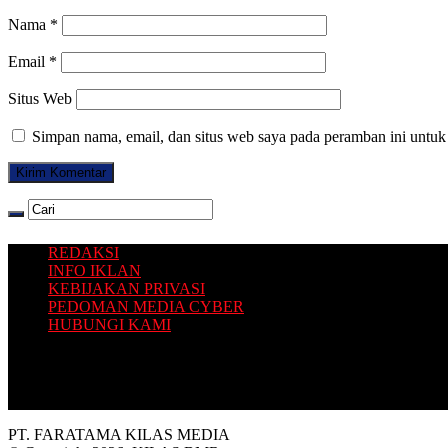
Nama
*
Email
*
Situs Web
Simpan nama, email, dan situs web saya pada peramban ini untuk
REDAKSI
INFO IKLAN
KEBIJAKAN PRIVASI
PEDOMAN MEDIA CYBER
HUBUNGI KAMI
Platform situs berita yang Terbit dari Selatan, dengan sajian inform
PT. FARATAMA KILAS MEDIA