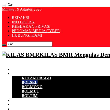
Minggu , 9 Agustus 2026
REDAKSI
INFO IKLAN
KEBIJAKAN PRIVASI
PEDOMAN MEDIA CYBER
HUBUNGI KAMI
KILAS BMR Mengulas Den
Beranda
B M R
KOTAMOBAGU
BOLSEL
BOLMONG
BOLMUT
BOLTIM
EKONOMI
D P R D
POLITIK