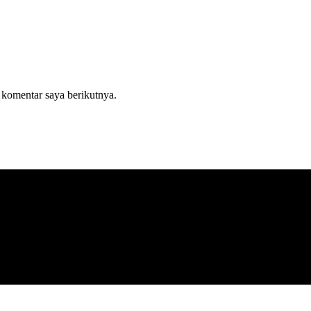
 komentar saya berikutnya.
asi terkini seputar Bolaang Mongondow Raya.