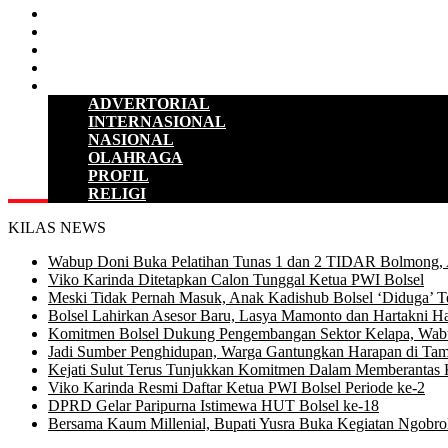
HUKUM & KRIMINAL
KESEHATAN
PENDIDIKAN
SULUT
LAINNYA
ADVERTORIAL
INTERNASIONAL
NASIONAL
OLAHRAGA
PROFIL
RELIGI
KILAS NEWS
Wabup Doni Buka Pelatihan Tunas 1 dan 2 TIDAR Bolmong,
Viko Karinda Ditetapkan Calon Tunggal Ketua PWI Bolsel
Meski Tidak Pernah Masuk, Anak Kadishub Bolsel ‘Diduga’ Te
Bolsel Lahirkan Asesor Baru, Lasya Mamonto dan Hartakni Ha
Komitmen Bolsel Dukung Pengembangan Sektor Kelapa, Wabu
Jadi Sumber Penghidupan, Warga Gantungkan Harapan di Tam
Kejati Sulut Terus Tunjukkan Komitmen Dalam Memberantas 
Viko Karinda Resmi Daftar Ketua PWI Bolsel Periode ke-2
DPRD Gelar Paripurna Istimewa HUT Bolsel ke-18
Bersama Kaum Millenial, Bupati Yusra Buka Kegiatan Ngobrol 