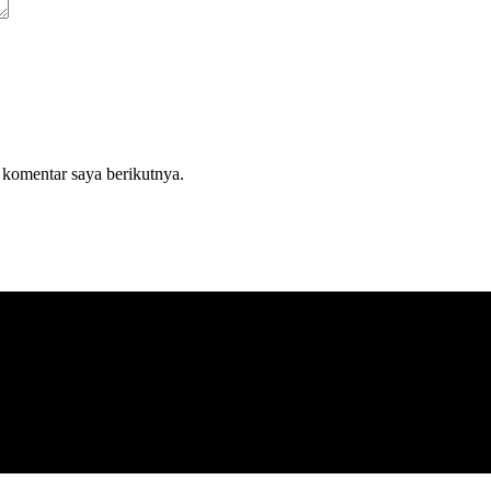
 komentar saya berikutnya.
asi terkini seputar Bolaang Mongondow Raya.