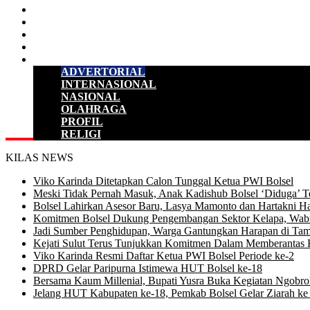
HUKUM & KRIMINAL
KESEHATAN
PENDIDIKAN
SULUT
LAINNYA
ADVERTORIAL
INTERNASIONAL
NASIONAL
OLAHRAGA
PROFIL
RELIGI
KILAS NEWS
Viko Karinda Ditetapkan Calon Tunggal Ketua PWI Bolsel
Meski Tidak Pernah Masuk, Anak Kadishub Bolsel ‘Diduga’ Te
Bolsel Lahirkan Asesor Baru, Lasya Mamonto dan Hartakni Ha
Komitmen Bolsel Dukung Pengembangan Sektor Kelapa, Wabu
Jadi Sumber Penghidupan, Warga Gantungkan Harapan di Tam
Kejati Sulut Terus Tunjukkan Komitmen Dalam Memberantas 
Viko Karinda Resmi Daftar Ketua PWI Bolsel Periode ke-2
DPRD Gelar Paripurna Istimewa HUT Bolsel ke-18
Bersama Kaum Millenial, Bupati Yusra Buka Kegiatan Ngobrol 
Jelang HUT Kabupaten ke-18, Pemkab Bolsel Gelar Ziarah 