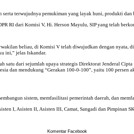
erta terwujudnya pemukiman yang layak huni, produkti dan be
PR RI dari Komisi V, Hi. Herson Mayulu, SIP yang telah berko
terwakilan beliau, di Komisi V telah diwujudkan dengan nyat
 ini,” jelas Iskandar.
h satu dari sejumlah upaya strategis Direktorat Jenderal Ci
ia dan mendukung “Gerakan 100-0-100”, yaitu 100 persen aks
embangun sistem, memfasilitasi pemerintah daerah, dan memfas
isten I, Asisten II, Asisten III, Camat, Sangadi dan Pimpinan S
Komentar Facebook