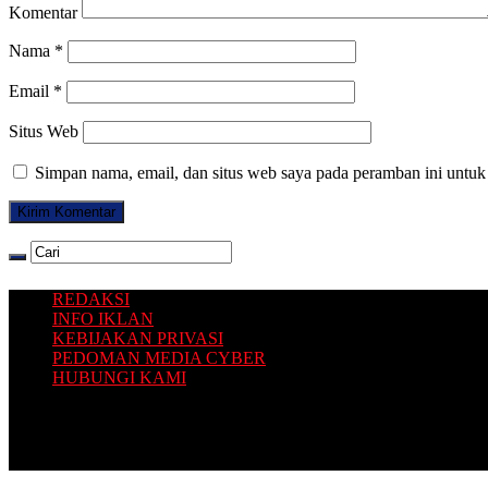
Komentar
Nama
*
Email
*
Situs Web
Simpan nama, email, dan situs web saya pada peramban ini untuk
REDAKSI
INFO IKLAN
KEBIJAKAN PRIVASI
PEDOMAN MEDIA CYBER
HUBUNGI KAMI
Platform situs berita yang Terbit dari Selatan, dengan sajian inform