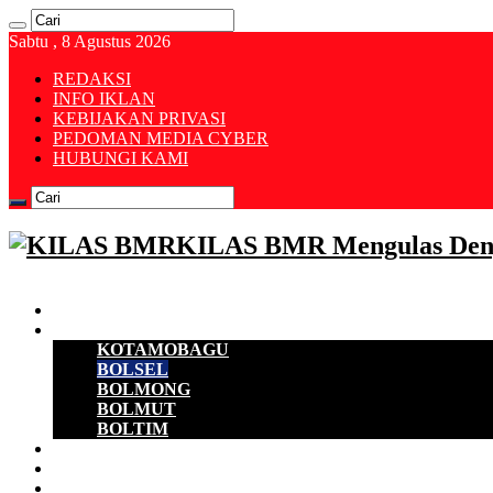
Sabtu , 8 Agustus 2026
REDAKSI
INFO IKLAN
KEBIJAKAN PRIVASI
PEDOMAN MEDIA CYBER
HUBUNGI KAMI
KILAS BMR Mengulas Den
Beranda
B M R
KOTAMOBAGU
BOLSEL
BOLMONG
BOLMUT
BOLTIM
EKONOMI
D P R D
POLITIK