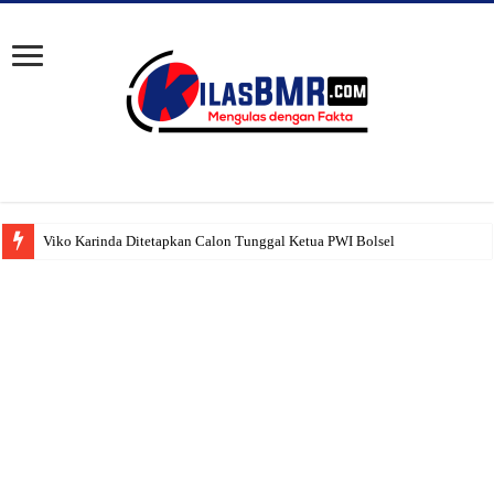
Viko Karinda Ditetapkan Calon Tunggal Ketua PWI Bolsel