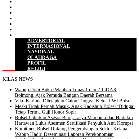
D P R D
POLITIK
HUKUM & KRIMINAL
KESEHATAN
PENDIDIKAN
SULUT
LAINNYA
ADVERTORIAL
INTERNASIONAL
NASIONAL
OLAHRAGA
PROFIL
RELIGI
KILAS NEWS
Wabup Doni Buka Pelatihan Tunas 1 dan 2 TIDAR
Bolmong, Ajak Pemuda Bangun Daerah Bersama
Viko Karinda Ditetapkan Calon Tunggal Ketua PWI Bolsel
Meski Tidak Pernah Masuk, Anak Kadishub Bolsel ‘Diduga’
Tetap Terima Gaji Honor Sopir
Bolsel Lahirkan Asesor Baru, Lasya Mamonto dan Hartakni
Hartawan Lulus Asesmen Sertifikasi Penyuluh Anti Korupsi
Komitmen Bolsel Dukung Pengembangan Sektor Kelapa,
Wabup Hadiri Deseminasi Laporan Perekonomian