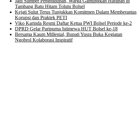
Jadi Sumber Penghidupan, Warga Gantungkan Harapan di
Tambang Batu Hitam Tolutu Bolsel
Kejati Sulut Terus Tunjukkan Komitmen Dalam Memberantas
Korupsi dan Praktek PETI
Viko Karinda Resmi Daftar Ketua PWI Bolsel Periode ke-2
DPRD Gelar Paripurna Istimewa HUT Bolsel ke-18
Bersama Kaum Millenial, Bupati Yusra Buka Kegiatan
Ngobrol Kolaborasi Inspiratif