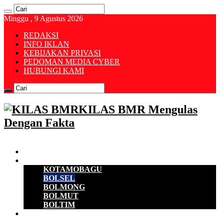
Minggu , 9 Agustus 2026
REDAKSI
INFO IKLAN
KEBIJAKAN PRIVASI
PEDOMAN MEDIA CYBER
HUBUNGI KAMI
KILAS BMR Mengulas
Dengan Fakta
Beranda
B M R
KOTAMOBAGU
BOLSEL
BOLMONG
BOLMUT
BOLTIM
EKONOMI