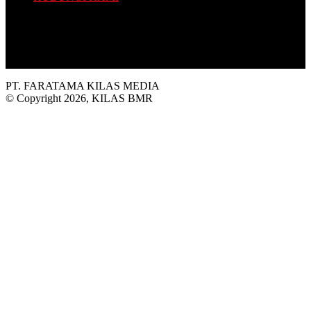
Platform situs berita yang Terbit dari Selatan, dengan sajian
informasi terkini seputar Bolaang Mongondow Raya.
PT. FARATAMA KILAS MEDIA
© Copyright 2026, KILAS BMR