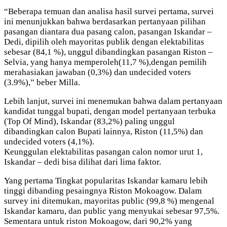
“Beberapa temuan dan analisa hasil survei pertama, survei
ini menunjukkan bahwa berdasarkan pertanyaan pilihan
pasangan diantara dua pasang calon, pasangan Iskandar –
Dedi, dipilih oleh mayoritas publik dengan elektabilitas
sebesar (84,1 %), unggul dibandingkan pasangan Riston –
Selvia, yang hanya memperoleh(11,7 %),dengan pemilih
merahasiakan jawaban (0,3%) dan undecided voters
(3.9%),” beber Milla.
Lebih lanjut, survei ini menemukan bahwa dalam pertanyaan
kandidat tunggal bupati, dengan model pertanyaan terbuka
(Top Of Mind), Iskandar (83,2%) paling unggul
dibandingkan calon Bupati lainnya, Riston (11,5%) dan
undecided voters (4,1%).
Keunggulan elektabilitas pasangan calon nomor urut 1,
Iskandar – dedi bisa dilihat dari lima faktor.
Yang pertama Tingkat popularitas Iskandar kamaru lebih
tinggi dibanding pesaingnya Riston Mokoagow. Dalam
survey ini ditemukan, mayoritas public (99,8 %) mengenal
Iskandar kamaru, dan public yang menyukai sebesar 97,5%.
Sementara untuk riston Mokoagow, dari 90,2% yang