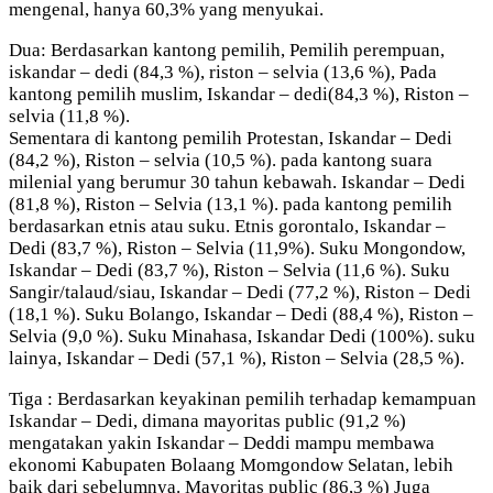
mengenal, hanya 60,3% yang menyukai.
Dua: Berdasarkan kantong pemilih, Pemilih perempuan,
iskandar – dedi (84,3 %), riston – selvia (13,6 %), Pada
kantong pemilih muslim, Iskandar – dedi(84,3 %), Riston –
selvia (11,8 %).
Sementara di kantong pemilih Protestan, Iskandar – Dedi
(84,2 %), Riston – selvia (10,5 %). pada kantong suara
milenial yang berumur 30 tahun kebawah. Iskandar – Dedi
(81,8 %), Riston – Selvia (13,1 %). pada kantong pemilih
berdasarkan etnis atau suku. Etnis gorontalo, Iskandar –
Dedi (83,7 %), Riston – Selvia (11,9%). Suku Mongondow,
Iskandar – Dedi (83,7 %), Riston – Selvia (11,6 %). Suku
Sangir/talaud/siau, Iskandar – Dedi (77,2 %), Riston – Dedi
(18,1 %). Suku Bolango, Iskandar – Dedi (88,4 %), Riston –
Selvia (9,0 %). Suku Minahasa, Iskandar Dedi (100%). suku
lainya, Iskandar – Dedi (57,1 %), Riston – Selvia (28,5 %).
Tiga : Berdasarkan keyakinan pemilih terhadap kemampuan
Iskandar – Dedi, dimana mayoritas public (91,2 %)
mengatakan yakin Iskandar – Deddi mampu membawa
ekonomi Kabupaten Bolaang Momgondow Selatan, lebih
baik dari sebelumnya. Mayoritas public (86,3 %) Juga