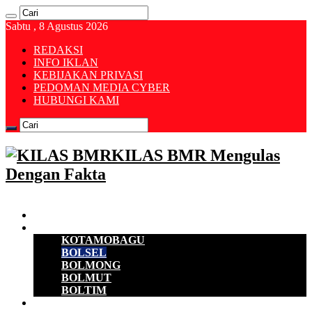
Sabtu , 8 Agustus 2026
REDAKSI
INFO IKLAN
KEBIJAKAN PRIVASI
PEDOMAN MEDIA CYBER
HUBUNGI KAMI
KILAS BMR Mengulas
Dengan Fakta
Beranda
B M R
KOTAMOBAGU
BOLSEL
BOLMONG
BOLMUT
BOLTIM
EKONOMI