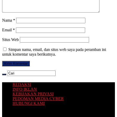
Nama
*
Email
*
Situs Web
Simpan nama, email, dan situs web saya pada peramban ini
untuk komentar saya berikutnya.
REDAKSI
INFO IKLAN
KEBIJAKAN PRIVASI
PEDOMAN MEDIA CYBER
HUBUNGI KAMI
Platform situs berita yang Terbit dari Selatan, dengan sajian