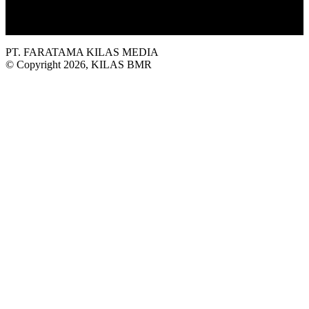
informasi terkini seputar Bolaang Mongondow Raya.
PT. FARATAMA KILAS MEDIA
© Copyright 2026, KILAS BMR