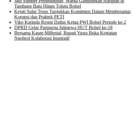
Jadi Sumber Penghidupan, Warga Gantungkan Harapan di
Tambang Batu Hitam Tolutu Bolsel
Kejati Sulut Terus Tunjukkan Komitmen Dalam Memberantas
Korupsi dan Praktek PETI
Viko Karinda Resmi Daftar Ketua PWI Bolsel Periode ke-2
DPRD Gelar Paripurna Istimewa HUT Bolsel ke-18
Bersama Kaum Millenial, Bupati Yusra Buka Kegiatan
Ngobrol Kolaborasi Inspiratif