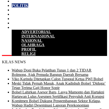
D P R D
POLITIK
HUKUM & KRIMINAL
KESEHATAN
PENDIDIKAN
SULUT
LAINNYA
ADVERTORIAL
INTERNASIONAL
NASIONAL
OLAHRAGA
PROFIL
RELIGI
KILAS NEWS
Wabup Doni Buka Pelatihan Tunas 1 dan 2 TIDAR
Bolmong, Ajak Pemuda Bangun Daerah Bersama
Viko Karinda Ditetapkan Calon Tunggal Ketua PWI Bolsel
Meski Tidak Pernah Masuk, Anak Kadishub Bolsel ‘Diduga’
Tetap Terima Gaji Honor Sopir
Bolsel Lahirkan Asesor Baru, Lasya Mamonto dan Hartakni
Hartawan Lulus Asesmen Sertifikasi Penyuluh Anti Korupsi
Komitmen Bolsel Dukung Pengembangan Sektor Kelapa,
Wabup Hadiri Deseminasi Laporan Perekonomian