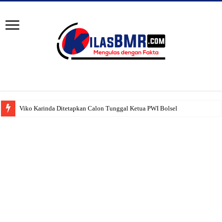
Viko Karinda Ditetapkan Calon Tunggal Ketua PWI Bolsel