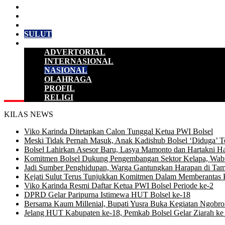
HUKUM & KRIMINAL
KESEHATAN
PENDIDIKAN
SULUT
LAINNYA
ADVERTORIAL
INTERNASIONAL
NASIONAL
OLAHRAGA
PROFIL
RELIGI
KILAS NEWS
Viko Karinda Ditetapkan Calon Tunggal Ketua PWI Bolsel
Meski Tidak Pernah Masuk, Anak Kadishub Bolsel ‘Diduga’ Te
Bolsel Lahirkan Asesor Baru, Lasya Mamonto dan Hartakni Ha
Komitmen Bolsel Dukung Pengembangan Sektor Kelapa, Wabu
Jadi Sumber Penghidupan, Warga Gantungkan Harapan di Tam
Kejati Sulut Terus Tunjukkan Komitmen Dalam Memberantas 
Viko Karinda Resmi Daftar Ketua PWI Bolsel Periode ke-2
DPRD Gelar Paripurna Istimewa HUT Bolsel ke-18
Bersama Kaum Millenial, Bupati Yusra Buka Kegiatan Ngobrol 
Jelang HUT Kabupaten ke-18, Pemkab Bolsel Gelar Ziarah 