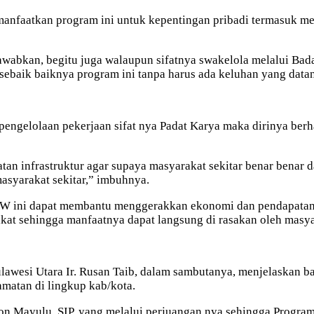
anfaatkan program ini untuk kepentingan pribadi termasuk me
awabkan, begitu juga walaupun sifatnya swakelola melalui Ba
sebaik baiknya program ini tanpa harus ada keluhan yang datan
 pengelolaan pekerjaan sifat nya Padat Karya maka dirinya be
atan infrastruktur agar supaya masyarakat sekitar benar benar 
asyarakat sekitar,” imbuhnya.
EW ini dapat membantu menggerakkan ekonomi dan pendapatan m
akat sehingga manfaatnya dapat langsung di rasakan oleh masya
Sulawesi Utara Ir. Rusan Taib, dalam sambutanya, menjelaska
matan di lingkup kab/kota.
n Mayulu, SIP, yang melalui perjuangan nya sehingga Program