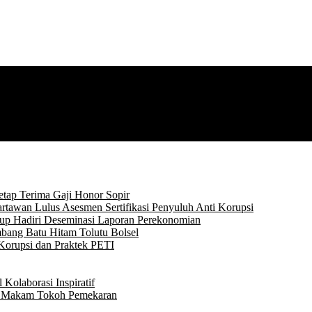
tap Terima Gaji Honor Sopir
rtawan Lulus Asesmen Sertifikasi Penyuluh Anti Korupsi
p Hadiri Deseminasi Laporan Perekonomian
bang Batu Hitam Tolutu Bolsel
Korupsi dan Praktek PETI
Kolaborasi Inspiratif
ke Makam Tokoh Pemekaran