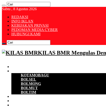
Sabtu , 8 Agustus 2026
REDAKSI
INFO IKLAN
KEBIJAKAN PRIVASI
PEDOMAN MEDIA CYBER
HUBUNGI KAMI
KILAS BMR Mengulas Den
Beranda
B M R
KOTAMOBAGU
BOLSEL
BOLMONG
BOLMUT
BOLTIM
EKONOMI
D P R D
POLITIK