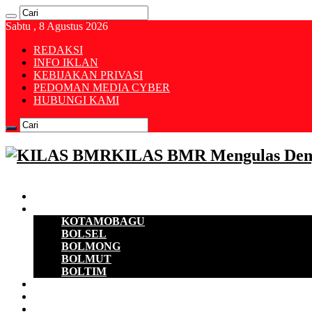
Sabtu , 8 Agustus 2026
REDAKSI
INFO IKLAN
KEBIJAKAN PRIVASI
PEDOMAN MEDIA CYBER
HUBUNGI KAMI
KILAS BMR Mengulas Den
Beranda
B M R
KOTAMOBAGU
BOLSEL
BOLMONG
BOLMUT
BOLTIM
EKONOMI
D P R D
POLITIK