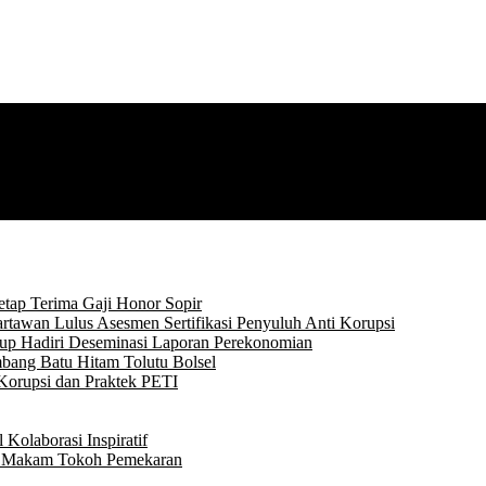
tap Terima Gaji Honor Sopir
rtawan Lulus Asesmen Sertifikasi Penyuluh Anti Korupsi
p Hadiri Deseminasi Laporan Perekonomian
bang Batu Hitam Tolutu Bolsel
Korupsi dan Praktek PETI
Kolaborasi Inspiratif
ke Makam Tokoh Pemekaran