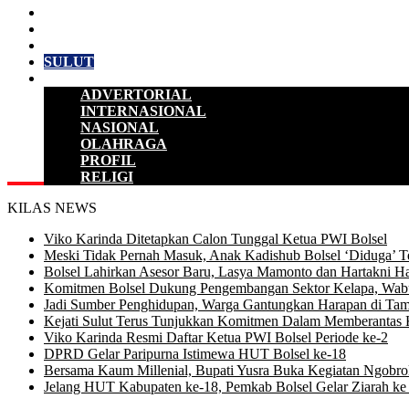
HUKUM & KRIMINAL
KESEHATAN
PENDIDIKAN
SULUT
LAINNYA
ADVERTORIAL
INTERNASIONAL
NASIONAL
OLAHRAGA
PROFIL
RELIGI
KILAS NEWS
Viko Karinda Ditetapkan Calon Tunggal Ketua PWI Bolsel
Meski Tidak Pernah Masuk, Anak Kadishub Bolsel ‘Diduga’ Te
Bolsel Lahirkan Asesor Baru, Lasya Mamonto dan Hartakni Ha
Komitmen Bolsel Dukung Pengembangan Sektor Kelapa, Wabu
Jadi Sumber Penghidupan, Warga Gantungkan Harapan di Tam
Kejati Sulut Terus Tunjukkan Komitmen Dalam Memberantas 
Viko Karinda Resmi Daftar Ketua PWI Bolsel Periode ke-2
DPRD Gelar Paripurna Istimewa HUT Bolsel ke-18
Bersama Kaum Millenial, Bupati Yusra Buka Kegiatan Ngobrol 
Jelang HUT Kabupaten ke-18, Pemkab Bolsel Gelar Ziarah 