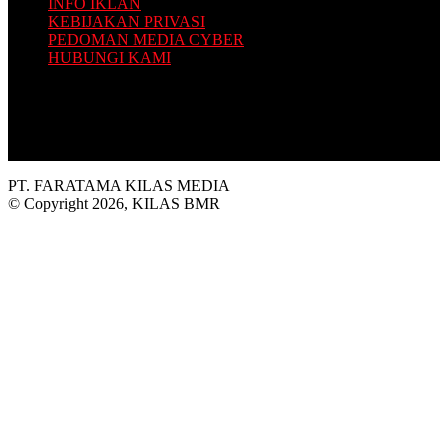
INFO IKLAN
KEBIJAKAN PRIVASI
PEDOMAN MEDIA CYBER
HUBUNGI KAMI
Platform situs berita yang Terbit dari Selatan, dengan sajian
informasi terkini seputar Bolaang Mongondow Raya.
PT. FARATAMA KILAS MEDIA
© Copyright 2026, KILAS BMR