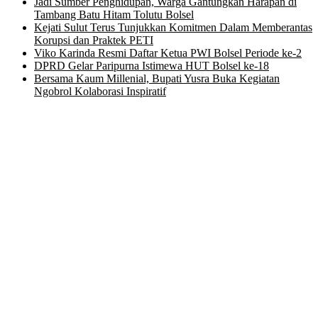
Jadi Sumber Penghidupan, Warga Gantungkan Harapan di
Tambang Batu Hitam Tolutu Bolsel
Kejati Sulut Terus Tunjukkan Komitmen Dalam Memberantas
Korupsi dan Praktek PETI
Viko Karinda Resmi Daftar Ketua PWI Bolsel Periode ke-2
DPRD Gelar Paripurna Istimewa HUT Bolsel ke-18
Bersama Kaum Millenial, Bupati Yusra Buka Kegiatan
Ngobrol Kolaborasi Inspiratif