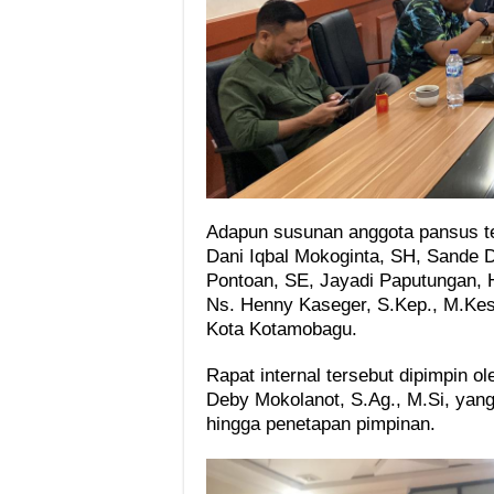
‎Adapun susunan anggota pansus te
Dani Iqbal Mokoginta, SH, Sande D
Pontoan, SE, Jayadi Paputungan, H
Ns. Henny Kaseger, S.Kep., M.Kes
Kota Kotamobagu.
Rapat internal tersebut dipimpin
Deby Mokolanot, S.Ag., M.Si, ya
hingga penetapan pimpinan.