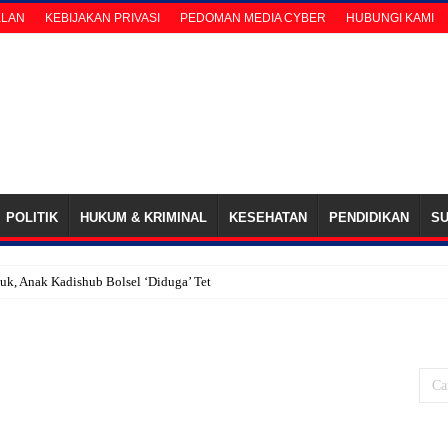
KLAN
KEBIJAKAN PRIVASI
PEDOMAN MEDIA CYBER
HUBUNGI KAMI
POLITIK
HUKUM & KRIMINAL
KESEHATAN
PENDIDIKAN
S
k, Anak Kadishub Bolsel ‘Diduga’ Tetap Terima Gaji Honor Sopir