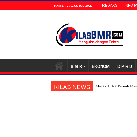
REDAKSI
INFO I
KAMIS , 6 AGUSTUS 2026
B M R
EKONOMI
D P R D
KILAS NEWS
Meski Tidak Pernah Masu