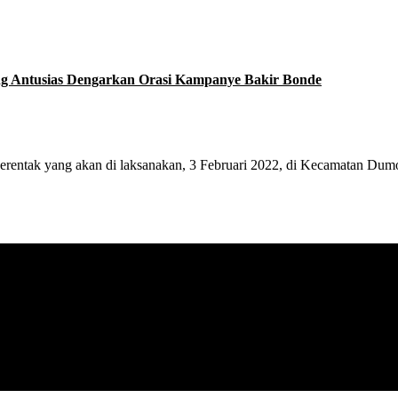
g Antusias Dengarkan Orasi Kampanye Bakir Bonde
entak yang akan di laksanakan, 3 Februari 2022, di Kecamatan D
asi terkini seputar Bolaang Mongondow Raya.