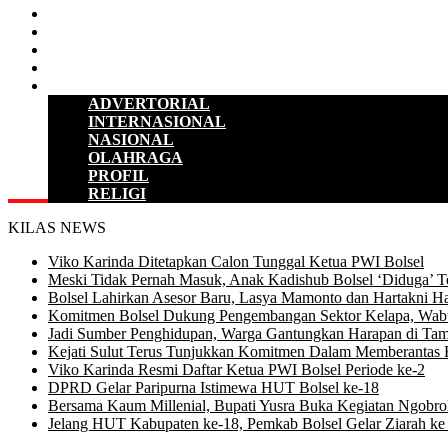
HUKUM & KRIMINAL
KESEHATAN
PENDIDIKAN
SULUT
LAINNYA
ADVERTORIAL
INTERNASIONAL
NASIONAL
OLAHRAGA
PROFIL
RELIGI
KILAS NEWS
Viko Karinda Ditetapkan Calon Tunggal Ketua PWI Bolsel
Meski Tidak Pernah Masuk, Anak Kadishub Bolsel ‘Diduga’ Te
Bolsel Lahirkan Asesor Baru, Lasya Mamonto dan Hartakni Ha
Komitmen Bolsel Dukung Pengembangan Sektor Kelapa, Wabu
Jadi Sumber Penghidupan, Warga Gantungkan Harapan di Tam
Kejati Sulut Terus Tunjukkan Komitmen Dalam Memberantas 
Viko Karinda Resmi Daftar Ketua PWI Bolsel Periode ke-2
DPRD Gelar Paripurna Istimewa HUT Bolsel ke-18
Bersama Kaum Millenial, Bupati Yusra Buka Kegiatan Ngobrol 
Jelang HUT Kabupaten ke-18, Pemkab Bolsel Gelar Ziarah 