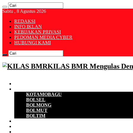
Sabtu , 8 Agustus 2026
REDAKSI
INFO IKLAN
KEBIJAKAN PRIVASI
PEDOMAN MEDIA CYBER
HUBUNGI KAMI
KILAS BMR Mengulas Den
Beranda
B M R
KOTAMOBAGU
BOLSEL
BOLMONG
BOLMUT
BOLTIM
EKONOMI
D P R D
POLITIK