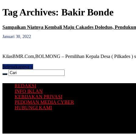
Tag Archives:
Bakir Bonde
Sampaikan Niatnya Kembali Maju Cakades Doloduo, Pendukun
Januari 30, 2022
KilasBMR.Com,BOLMONG – Pemilihan Kepala Desa ( Pilkades ) ser
Selengkapnya »
REDAKSI
INFO IKLAN
KEBIJAKAN PRIVASI
PEDOMAN MEDIA CYBER
HUBUNGI KAMI
Platform situs berita yang Terbit dari Selatan, dengan sajian inform