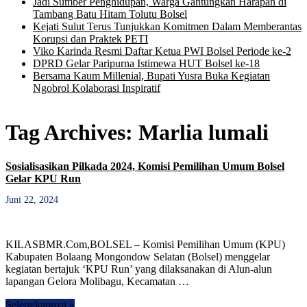
Jadi Sumber Penghidupan, Warga Gantungkan Harapan di
Tambang Batu Hitam Tolutu Bolsel
Kejati Sulut Terus Tunjukkan Komitmen Dalam Memberantas
Korupsi dan Praktek PETI
Viko Karinda Resmi Daftar Ketua PWI Bolsel Periode ke-2
DPRD Gelar Paripurna Istimewa HUT Bolsel ke-18
Bersama Kaum Millenial, Bupati Yusra Buka Kegiatan
Ngobrol Kolaborasi Inspiratif
Tag Archives:
Marlia lumali
Sosialisasikan Pilkada 2024, Komisi Pemilihan Umum Bolsel
Gelar KPU Run
Juni 22, 2024
KILASBMR.Com,BOLSEL – Komisi Pemilihan Umum (KPU)
Kabupaten Bolaang Mongondow Selatan (Bolsel) menggelar
kegiatan bertajuk ‘KPU Run’ yang dilaksanakan di Alun-alun
lapangan Gelora Molibagu, Kecamatan …
Selengkapnya »