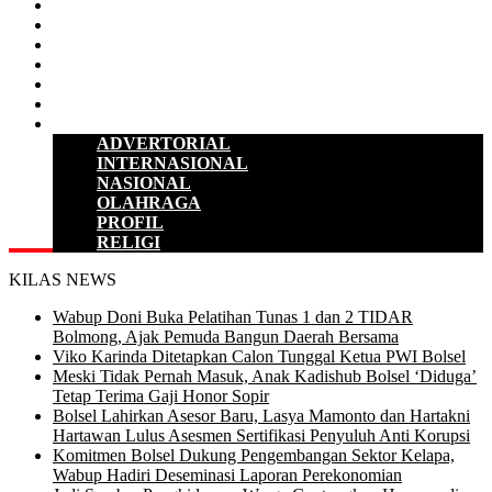
D P R D
POLITIK
HUKUM & KRIMINAL
KESEHATAN
PENDIDIKAN
SULUT
LAINNYA
ADVERTORIAL
INTERNASIONAL
NASIONAL
OLAHRAGA
PROFIL
RELIGI
KILAS NEWS
Wabup Doni Buka Pelatihan Tunas 1 dan 2 TIDAR
Bolmong, Ajak Pemuda Bangun Daerah Bersama
Viko Karinda Ditetapkan Calon Tunggal Ketua PWI Bolsel
Meski Tidak Pernah Masuk, Anak Kadishub Bolsel ‘Diduga’
Tetap Terima Gaji Honor Sopir
Bolsel Lahirkan Asesor Baru, Lasya Mamonto dan Hartakni
Hartawan Lulus Asesmen Sertifikasi Penyuluh Anti Korupsi
Komitmen Bolsel Dukung Pengembangan Sektor Kelapa,
Wabup Hadiri Deseminasi Laporan Perekonomian