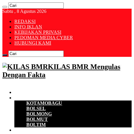
Sabtu , 8 Agustus 2026
REDAKSI
INFO IKLAN
KEBIJAKAN PRIVASI
PEDOMAN MEDIA CYBER
HUBUNGI KAMI
KILAS BMR Mengulas
Dengan Fakta
Beranda
B M R
KOTAMOBAGU
BOLSEL
BOLMONG
BOLMUT
BOLTIM
EKONOMI