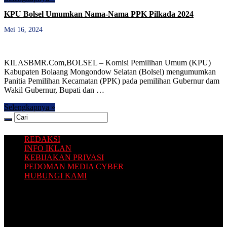
KPU Bolsel Umumkan Nama-Nama PPK Pilkada 2024
Mei 16, 2024
KILASBMR.Com,BOLSEL – Komisi Pemilihan Umum (KPU)
Kabupaten Bolaang Mongondow Selatan (Bolsel) mengumumkan
Panitia Pemilihan Kecamatan (PPK) pada pemilihan Gubernur dam
Wakil Gubernur, Bupati dan …
Selengkapnya »
REDAKSI
INFO IKLAN
KEBIJAKAN PRIVASI
PEDOMAN MEDIA CYBER
HUBUNGI KAMI
Platform situs berita yang Terbit dari Selatan, dengan sajian
informasi terkini seputar Bolaang Mongondow Raya.