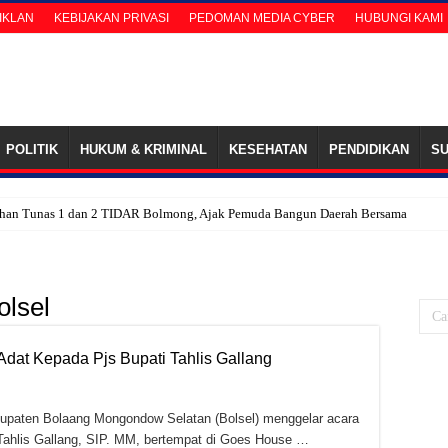
 IKLAN
KEBIJAKAN PRIVASI
PEDOMAN MEDIA CYBER
HUBUNGI KAMI
POLITIK
HUKUM & KRIMINAL
KESEHATAN
PENDIDIKAN
S
ihan Tunas 1 dan 2 TIDAR Bolmong, Ajak Pemuda Bangun Daerah Bersama
n Calon Tunggal Ketua PWI Bolsel
k, Anak Kadishub Bolsel ‘Diduga’ Tetap Terima Gaji Honor Sopir
lsel
Baru, Lasya Mamonto dan Hartakni Hartawan Lulus Asesmen Sertifikasi Penyuluh A
 Pengembangan Sektor Kelapa, Wabup Hadiri Deseminasi Laporan Perekonomian
dat Kepada Pjs Bupati Tahlis Gallang
z Solmed Gaungkan Pesan Kebaikan dalam Safari 1 Juta Al-Qur’an
 ke-65, Pemkab Bolsel Dorong Pembentukan Karakter Generasi Muda Melalui TPGP
ten Bolaang Mongondow Selatan (Bolsel) menggelar acara
n, Warga Gantungkan Harapan di Tambang Batu Hitam Tolutu Bolsel
Tahlis Gallang, SIP. MM, bertempat di Goes House …