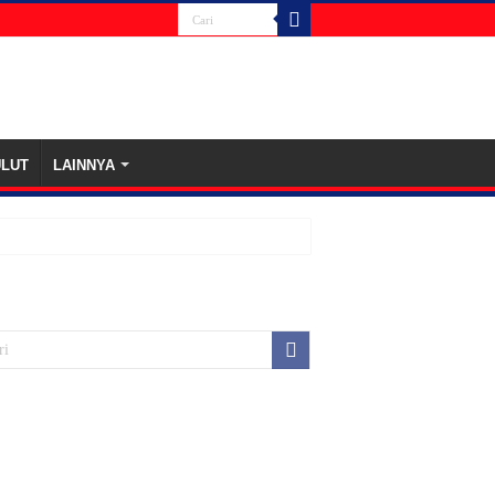
ULUT
LAINNYA
nti Korupsi
 2026