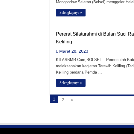
Mongondow Selatan (Bolsel) menggelar Halal
Selengkapnya »
Pererat Silaturahmi di Bulan Suci 
Keliling
Maret 28, 2023
KILASBMR.Com,BOLSEL – Pemerintah Kabupa
melaksanakan kegiatan Tarawih Keliling (Tar
Keliling perdana Pemda …
Selengkapnya »
1
2
»