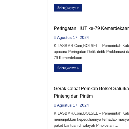
Kejati Sulut Terus Tun
Selengkapnya »
Viko Karinda Resmi Daft
Peringatan HUT ke-79 Kemerdekaan 
Agustus 17, 2024
KILASBMR.Com,BOLSEL – Pemerintah Kabup
upacara Peringatan Detik-detik Proklamasi 
79 Kemerdekaan …
Selengkapnya »
Gerak Cepat Pemkab Bolsel Salurka
Pinteng dan Pintim
Agustus 17, 2024
KILASBMR.Com,BOLSEL – Pemerintah Kabup
menunjukkan kepeduliannya terhadap masyar
paket bantuan di wilayah Pinolosian …