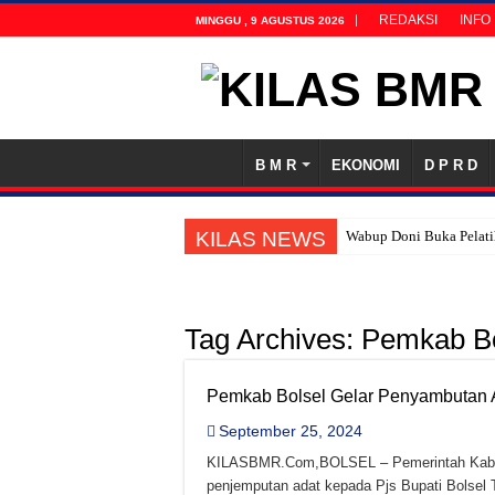
REDAKSI
INFO
MINGGU , 9 AGUSTUS 2026
B M R
EKONOMI
D P R D
KILAS NEWS
Wabup Doni Buka Pelat
Viko Karinda Ditetapka
Meski Tidak Pernah Masu
Tag Archives:
Pemkab Bo
Bolsel Lahirkan Asesor 
Komitmen Bolsel Dukung
Pemkab Bolsel Gelar Penyambutan A
Pemkab Bolsel dan Ustad
September 25, 2024
Peringati Hari Pramuka
KILASBMR.Com,BOLSEL – Pemerintah Kabupa
Jadi Sumber Penghidupa
penjemputan adat kepada Pjs Bupati Bolsel 