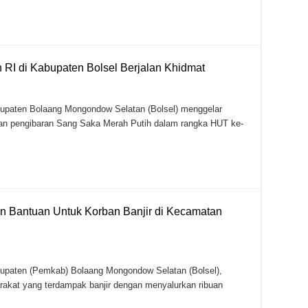
jukkan Komitmen Dalam Memberantas Korupsi dan Praktek PETI
ar Ketua PWI Bolsel Periode ke-2
RI di Kabupaten Bolsel Berjalan Khidmat
aten Bolaang Mongondow Selatan (Bolsel) menggelar
dan pengibaran Sang Saka Merah Putih dalam rangka HUT ke-
n Bantuan Untuk Korban Banjir di Kecamatan
aten (Pemkab) Bolaang Mongondow Selatan (Bolsel),
akat yang terdampak banjir dengan menyalurkan ribuan