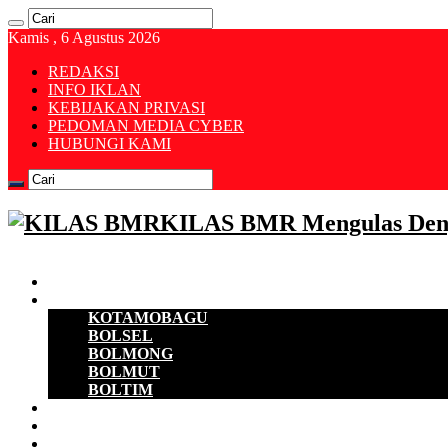
Kamis , 6 Agustus 2026
REDAKSI
INFO IKLAN
KEBIJAKAN PRIVASI
PEDOMAN MEDIA CYBER
HUBUNGI KAMI
KILAS BMR Mengulas Den
Beranda
B M R
KOTAMOBAGU
BOLSEL
BOLMONG
BOLMUT
BOLTIM
EKONOMI
D P R D
POLITIK