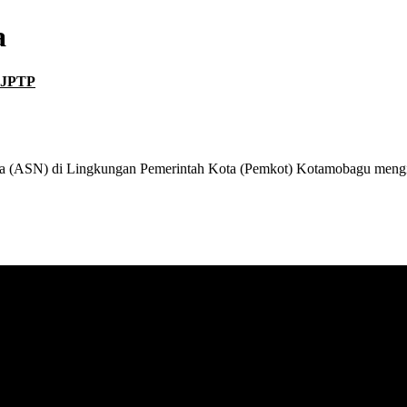
a
 JPTP
) di Lingkungan Pemerintah Kota (Pemkot) Kotamobagu mengikuti 
asi terkini seputar Bolaang Mongondow Raya.