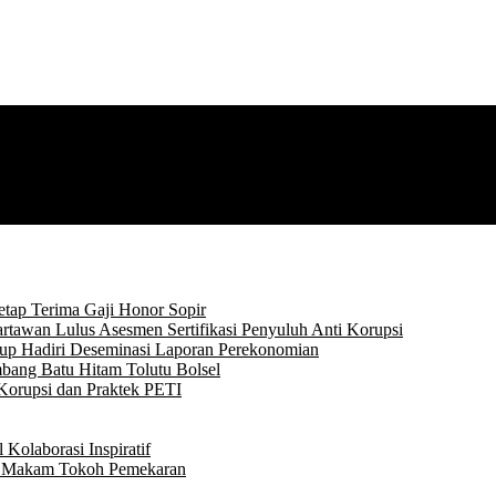
tap Terima Gaji Honor Sopir
rtawan Lulus Asesmen Sertifikasi Penyuluh Anti Korupsi
p Hadiri Deseminasi Laporan Perekonomian
bang Batu Hitam Tolutu Bolsel
Korupsi dan Praktek PETI
Kolaborasi Inspiratif
ke Makam Tokoh Pemekaran