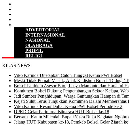
HUKUM & KRIMINAL
KESEHATAN
PENDIDIKAN
SULUT
LAINNYA
ADVERTORIAL
INTERNASIONAL
NASIONAL
OLAHRAGA
PROFIL
RELIGI
KILAS NEWS
Viko Karinda Ditetapkan Calon Tunggal Ketua PWI Bolsel
Meski Tidak Pernah Masuk, Anak Kadishub Bolsel ‘Diduga’ Te
Bolsel Lahirkan Asesor Baru, Lasya Mamonto dan Hartakni Ha
Komitmen Bolsel Dukung Pengembangan Sektor Kelapa, Wabu
Jadi Sumber Penghidupan, Warga Gantungkan Harapan di Tam
Kejati Sulut Terus Tunjukkan Komitmen Dalam Memberantas 
Viko Karinda Resmi Daftar Ketua PWI Bolsel Periode ke-2
DPRD Gelar Paripurna Istimewa HUT Bolsel ke-18
Bersama Kaum Millenial, Bupati Yusra Buka Kegiatan Ngobrol 
Jelang HUT Kabupaten ke-18, Pemkab Bolsel Gelar Ziarah 