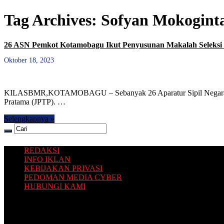
Tag Archives:
Sofyan Mokogint
26 ASN Pemkot Kotamobagu Ikut Penyusunan Makalah Seleksi
Oktober 18, 2023
KILASBMR,KOTAMOBAGU – Sebanyak 26 Aparatur Sipil Negara (ASN
Pratama (JPTP). …
Selengkapnya »
REDAKSI
INFO IKLAN
KEBIJAKAN PRIVASI
PEDOMAN MEDIA CYBER
HUBUNGI KAMI
Platform situs berita yang Terbit dari Selatan, dengan sajian inform