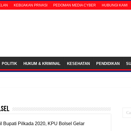
IKLAN
KEBIJAKAN PRIVASI
PEDOMAN MEDIA CYBER
HUBUNGI KAMI
POLITIK
HUKUM & KRIMINAL
KESEHATAN
PENDIDIKAN
S
Tungg
lsel
il Bupati Pilkada 2020, KPU Bolsel Gelar