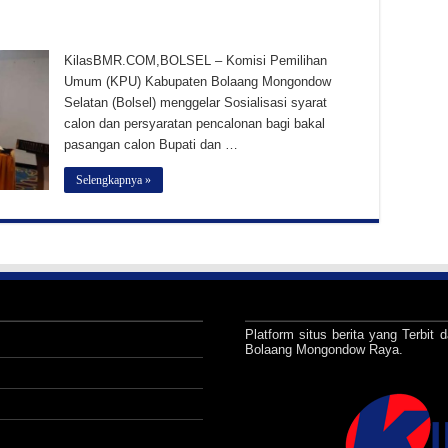
KilasBMR.COM,BOLSEL – Komisi Pemilihan
Umum (KPU) Kabupaten Bolaang Mongondow
Selatan (Bolsel) menggelar Sosialisasi syarat
calon dan persyaratan pencalonan bagi bakal
pasangan calon Bupati dan …
Selengkapnya »
Platform situs berita yang Terbit d
Bolaang Mongondow Raya.