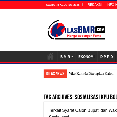
REDAKSI
INFO 
SABTU , 8 AGUSTUS 2026
B M R
EKONOMI
D P R D
KILAS NEWS
Viko Karinda Ditetapkan Calon 
Tag Archives:
Sosialisasi KPU Bo
Terkait Syarat Calon Bupati dan Wak