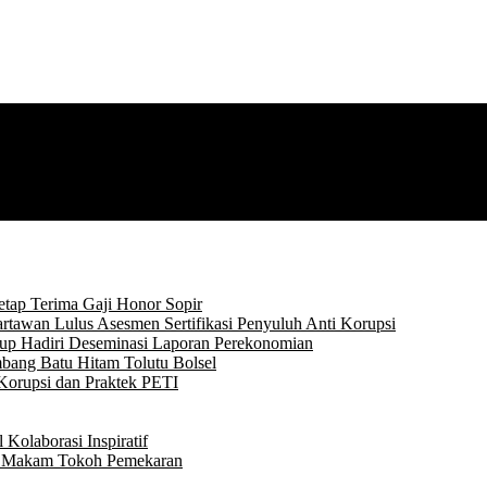
tap Terima Gaji Honor Sopir
rtawan Lulus Asesmen Sertifikasi Penyuluh Anti Korupsi
p Hadiri Deseminasi Laporan Perekonomian
bang Batu Hitam Tolutu Bolsel
Korupsi dan Praktek PETI
Kolaborasi Inspiratif
ke Makam Tokoh Pemekaran