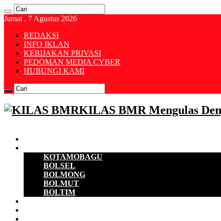
Jumat , 7 Agustus 2026
REDAKSI
INFO IKLAN
KEBIJAKAN PRIVASI
PEDOMAN MEDIA CYBER
HUBUNGI KAMI
KILAS BMR Mengulas Den
Beranda
B M R
KOTAMOBAGU
BOLSEL
BOLMONG
BOLMUT
BOLTIM
EKONOMI
D P R D
POLITIK