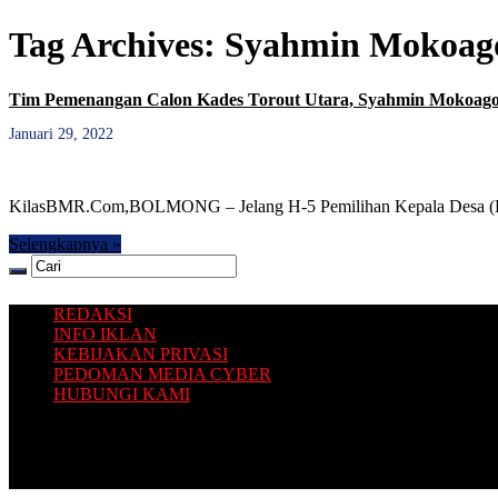
Tag Archives:
Syahmin Mokoag
Tim Pemenangan Calon Kades Torout Utara, Syahmin Mokoago
Januari 29, 2022
KilasBMR.Com,BOLMONG – Jelang H-5 Pemilihan Kepala Desa (Kad
Selengkapnya »
REDAKSI
INFO IKLAN
KEBIJAKAN PRIVASI
PEDOMAN MEDIA CYBER
HUBUNGI KAMI
Platform situs berita yang Terbit dari Selatan, dengan sajian inform