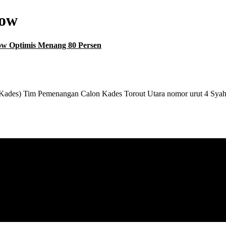
ow
w Optimis Menang 80 Persen
es) Tim Pemenangan Calon Kades Torout Utara nomor urut 4 Syah
asi terkini seputar Bolaang Mongondow Raya.