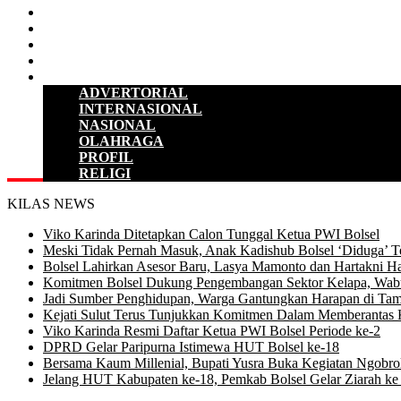
HUKUM & KRIMINAL
KESEHATAN
PENDIDIKAN
SULUT
LAINNYA
ADVERTORIAL
INTERNASIONAL
NASIONAL
OLAHRAGA
PROFIL
RELIGI
KILAS NEWS
Viko Karinda Ditetapkan Calon Tunggal Ketua PWI Bolsel
Meski Tidak Pernah Masuk, Anak Kadishub Bolsel ‘Diduga’ Te
Bolsel Lahirkan Asesor Baru, Lasya Mamonto dan Hartakni Ha
Komitmen Bolsel Dukung Pengembangan Sektor Kelapa, Wabu
Jadi Sumber Penghidupan, Warga Gantungkan Harapan di Tam
Kejati Sulut Terus Tunjukkan Komitmen Dalam Memberantas 
Viko Karinda Resmi Daftar Ketua PWI Bolsel Periode ke-2
DPRD Gelar Paripurna Istimewa HUT Bolsel ke-18
Bersama Kaum Millenial, Bupati Yusra Buka Kegiatan Ngobrol 
Jelang HUT Kabupaten ke-18, Pemkab Bolsel Gelar Ziarah 