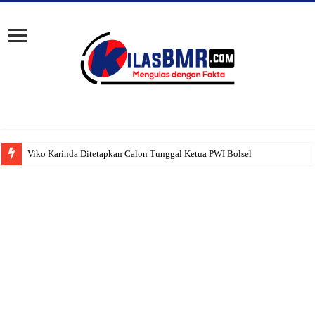
Viko Karinda Ditetapkan Calon Tunggal Ketua PWI Bolsel