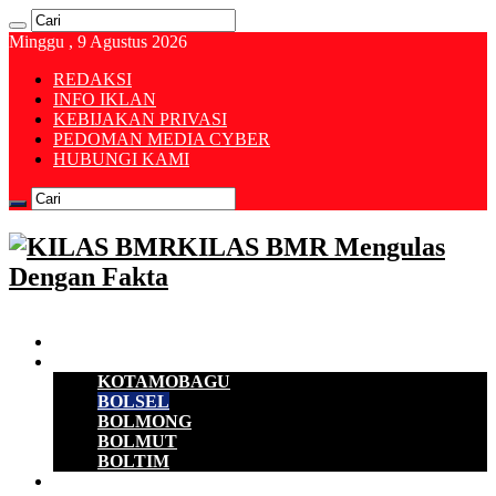
Minggu , 9 Agustus 2026
REDAKSI
INFO IKLAN
KEBIJAKAN PRIVASI
PEDOMAN MEDIA CYBER
HUBUNGI KAMI
KILAS BMR Mengulas
Dengan Fakta
Beranda
B M R
KOTAMOBAGU
BOLSEL
BOLMONG
BOLMUT
BOLTIM
EKONOMI