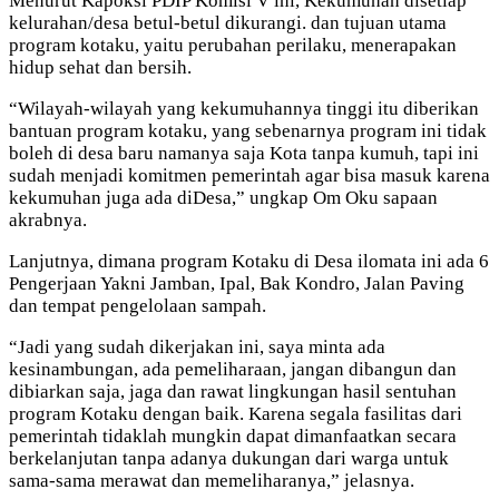
Menurut Kapoksi PDIP Komisi V ini, Kekumuhan disetiap
kelurahan/desa betul-betul dikurangi. dan tujuan utama
program kotaku, yaitu perubahan perilaku, menerapakan
hidup sehat dan bersih.
“Wilayah-wilayah yang kekumuhannya tinggi itu diberikan
bantuan program kotaku, yang sebenarnya program ini tidak
boleh di desa baru namanya saja Kota tanpa kumuh, tapi ini
sudah menjadi komitmen pemerintah agar bisa masuk karena
kekumuhan juga ada diDesa,” ungkap Om Oku sapaan
akrabnya.
Lanjutnya, dimana program Kotaku di Desa ilomata ini ada 6
Pengerjaan Yakni Jamban, Ipal, Bak Kondro, Jalan Paving
dan tempat pengelolaan sampah.
“Jadi yang sudah dikerjakan ini, saya minta ada
kesinambungan, ada pemeliharaan, jangan dibangun dan
dibiarkan saja, jaga dan rawat lingkungan hasil sentuhan
program Kotaku dengan baik. Karena segala fasilitas dari
pemerintah tidaklah mungkin dapat dimanfaatkan secara
berkelanjutan tanpa adanya dukungan dari warga untuk
sama-sama merawat dan memeliharanya,” jelasnya.