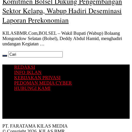
Komitmen Bolsel Dukung Pengembangan
Sektor Kelapa, Wabup Hadiri Deseminasi
Laporan Perekonomian
KILASBMR.Com,BOLSEL – Wakil Bupati (Wabup) Bolaang
Mongondow Selatan (Bolsel), Deddy Abdul Hamid, menghadiri
undangan Kegiatan …
REDAKSI
INFO IKLAN
KEBIJAKAN PRIVASI
PEDOMAN MEDIA CYBER
HUBUNGI KAMI
Platform situs berita yang Terbit dari Selatan, dengan sajian
informasi terkini seputar Bolaang Mongondow Raya.
PT. FARATAMA KILAS MEDIA
© Copyright 2026, KILAS BMR