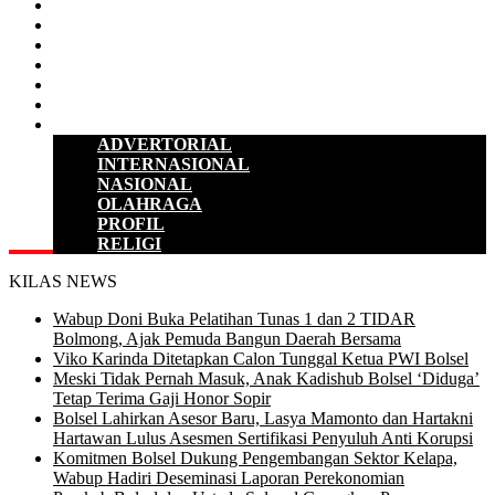
D P R D
POLITIK
HUKUM & KRIMINAL
KESEHATAN
PENDIDIKAN
SULUT
LAINNYA
ADVERTORIAL
INTERNASIONAL
NASIONAL
OLAHRAGA
PROFIL
RELIGI
KILAS NEWS
Wabup Doni Buka Pelatihan Tunas 1 dan 2 TIDAR
Bolmong, Ajak Pemuda Bangun Daerah Bersama
Viko Karinda Ditetapkan Calon Tunggal Ketua PWI Bolsel
Meski Tidak Pernah Masuk, Anak Kadishub Bolsel ‘Diduga’
Tetap Terima Gaji Honor Sopir
Bolsel Lahirkan Asesor Baru, Lasya Mamonto dan Hartakni
Hartawan Lulus Asesmen Sertifikasi Penyuluh Anti Korupsi
Komitmen Bolsel Dukung Pengembangan Sektor Kelapa,
Wabup Hadiri Deseminasi Laporan Perekonomian