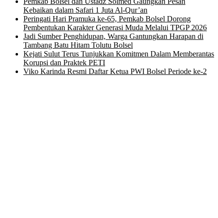
Pemkab Bolsel dan Ustadz Solmed Gaungkan Pesan
Kebaikan dalam Safari 1 Juta Al-Qur’an
Peringati Hari Pramuka ke-65, Pemkab Bolsel Dorong
Pembentukan Karakter Generasi Muda Melalui TPGP 2026
Jadi Sumber Penghidupan, Warga Gantungkan Harapan di
Tambang Batu Hitam Tolutu Bolsel
Kejati Sulut Terus Tunjukkan Komitmen Dalam Memberantas
Korupsi dan Praktek PETI
Viko Karinda Resmi Daftar Ketua PWI Bolsel Periode ke-2