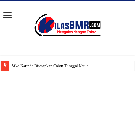
Viko Karinda Ditetapkan Calon Tunggal Ketua PWI Bolsel