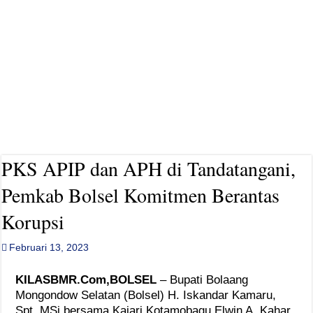
Jelang HUT Kabupaten ke-18, Pemkab Bolsel Gelar Ziarah ke Makam Tokoh Pe
PKS APIP dan APH di Tandatangani,
Pemkab Bolsel Komitmen Berantas
Korupsi
Februari 13, 2023
KILASBMR.Com,BOLSEL
– Bupati Bolaang
Mongondow Selatan (Bolsel) H. Iskandar Kamaru,
Spt, MSi bersama Kajari Kotamobagu Elwin A. Kahar,