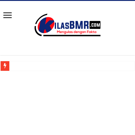
Meski Tidak Pernah Masuk, Anak Kadishub Bolsel ‘Diduga’ Tetap Terima Gaji H