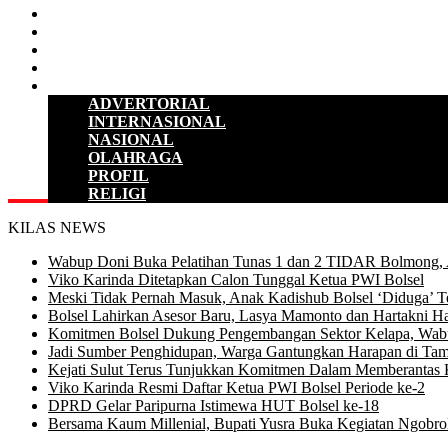
HUKUM & KRIMINAL
KESEHATAN
PENDIDIKAN
SULUT
LAINNYA
ADVERTORIAL
INTERNASIONAL
NASIONAL
OLAHRAGA
PROFIL
RELIGI
KILAS NEWS
Wabup Doni Buka Pelatihan Tunas 1 dan 2 TIDAR Bolmong,
Viko Karinda Ditetapkan Calon Tunggal Ketua PWI Bolsel
Meski Tidak Pernah Masuk, Anak Kadishub Bolsel ‘Diduga’ Te
Bolsel Lahirkan Asesor Baru, Lasya Mamonto dan Hartakni Ha
Komitmen Bolsel Dukung Pengembangan Sektor Kelapa, Wabu
Jadi Sumber Penghidupan, Warga Gantungkan Harapan di Tam
Kejati Sulut Terus Tunjukkan Komitmen Dalam Memberantas 
Viko Karinda Resmi Daftar Ketua PWI Bolsel Periode ke-2
DPRD Gelar Paripurna Istimewa HUT Bolsel ke-18
Bersama Kaum Millenial, Bupati Yusra Buka Kegiatan Ngobrol 