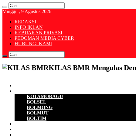
Minggu , 9 Agustus 2026
REDAKSI
INFO IKLAN
KEBIJAKAN PRIVASI
PEDOMAN MEDIA CYBER
HUBUNGI KAMI
KILAS BMR Mengulas Den
Beranda
B M R
KOTAMOBAGU
BOLSEL
BOLMONG
BOLMUT
BOLTIM
EKONOMI
D P R D
POLITIK