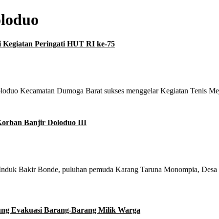
oloduo
Kegiatan Peringati HUT RI ke-75
 Kecamatan Dumoga Barat sukses menggelar Kegiatan Tenis Meja
rban Banjir Doloduo III
k Bakir Bonde, puluhan pemuda Karang Taruna Monompia, Desa 
ng Evakuasi Barang-Barang Milik Warga